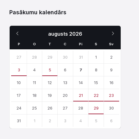
Pasākumu kalendārs
Iepriekšējais
Nākamais
augusts
2026
Mēnesis
Mēnesis
P
O
T
C
Pi
S
Sv
Skip
calendar
27
28
29
30
31
1
2
days
3
4
5
6
7
8
9
10
11
12
13
14
15
16
17
18
19
20
21
22
23
24
25
26
27
28
29
30
31
1
2
3
4
5
6
Atgriezties
uz