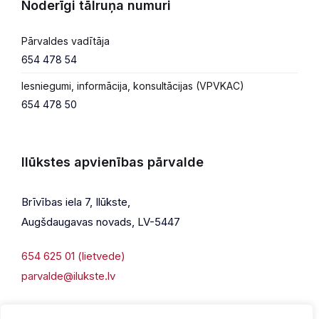
Noderīgi tālruņa numuri
Pārvaldes vadītāja
654 478 54
Iesniegumi, informācija, konsultācijas (VPVKAC)
654 478 50
Ilūkstes apvienības pārvalde
Brīvības iela 7, Ilūkste,
Augšdaugavas novads, LV-5447
654 625 01 (lietvede)
parvalde@ilukste.lv