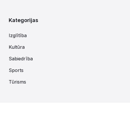
kalendārajām
dienām
Kategorijas
Izglītība
Kultūra
Sabiedrība
Sports
Tūrisms