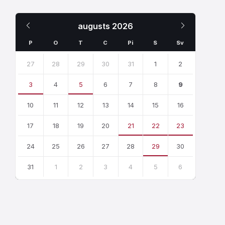
Iepriekšējais
Nākamais
augusts
2026
Mēnesis
Mēnesis
P
O
T
C
Pi
S
Sv
Skip
calendar
27
28
29
30
31
1
2
days
3
4
5
6
7
8
9
10
11
12
13
14
15
16
17
18
19
20
21
22
23
24
25
26
27
28
29
30
31
1
2
3
4
5
6
Atgriezties
uz
kalendārajām
dienām