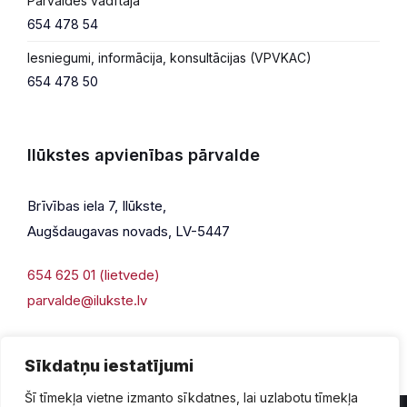
Pārvaldes vadītāja
654 478 54
Iesniegumi, informācija, konsultācijas (VPVKAC)
654 478 50
Ilūkstes apvienības pārvalde
Brīvības iela 7, Ilūkste,
Augšdaugavas novads, LV-5447
654 625 01 (lietvede)
parvalde@ilukste.lv
Sīkdatņu iestatījumi
Šī tīmekļa vietne izmanto sīkdatnes, lai uzlabotu tīmekļa