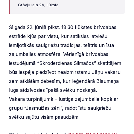
Grāvju iela 2A, Ilūkste
Šī gada 22. jūnijā plkst. 18.30 Ilūkstes brīvdabas
estrāde kļūs par vietu, kur satiksies latviešu
iemīļotākās saulgriežu tradīcijas, teātris un īsta
zaļumballes atmosfēra. Vērienīgā brīvdabas
iestudējumā “Skroderdienas Silmačos” skatītājiem
būs iespēja piedzīvot neaizmirstamu Jāņu vakaru
zem atklātām debesīm, kur leģendārā Blaumaņa
luga atdzīvosies īpašā svētku noskaņā.
Vakara turpinājumā – lustīga zaļumballe kopā ar
grupu “Jasmuižas zēni”, radot īstu saulgriežu
svētku sajūtu visām paaudzēm.