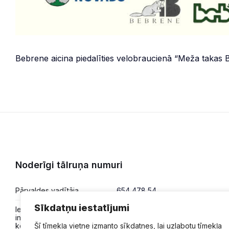
Bebrene aicina piedalīties velobraucienā “Meža takas B
Noderīgi tālruņa numuri
Pārvaldes vadītāja
654 478 54
Sīkdatņu iestatījumi
Iesniegumi,
654 478 50
informācija,
Šī tīmekļa vietne izmanto sīkdatnes, lai uzlabotu tīmekļa
konsultācijas