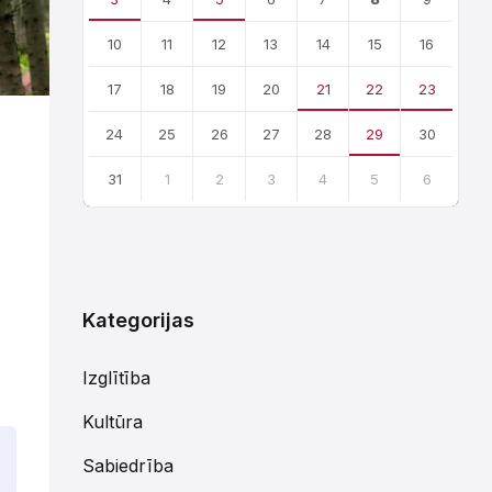
10
11
12
13
14
15
16
17
18
19
20
21
22
23
24
25
26
27
28
29
30
31
1
2
3
4
5
6
Atgriezties
uz
kalendārajām
dienām
Kategorijas
Izglītība
Kultūra
Sabiedrība