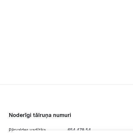
Noderīgi tālruņa numuri
Pārvaldes vadītāja
654 478 54