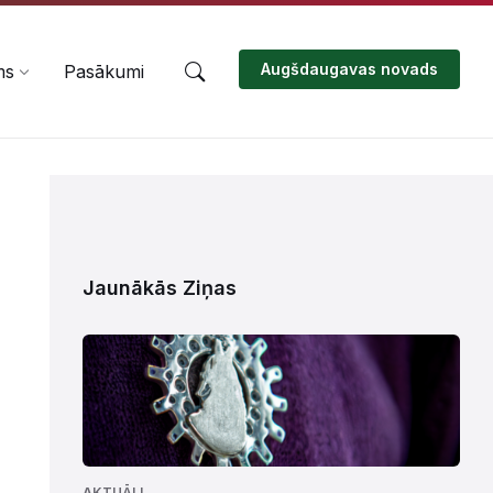
Augšdaugavas novads
ms
Pasākumi
Jaunākās Ziņas
AKTUĀLI