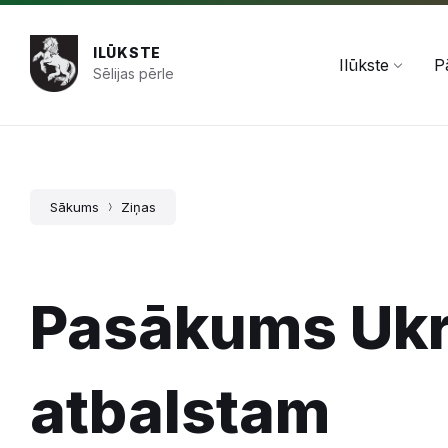
Pāriet
Skip
Skip
+371 654 478 50
pasts@ilukste.lv
uz
to
to
saturu
main
footer
ILŪKSTE
navigation
Ilūkste
P
Sēlijas pērle
Sākums
Ziņas
Pasākums Ukr
atbalstam