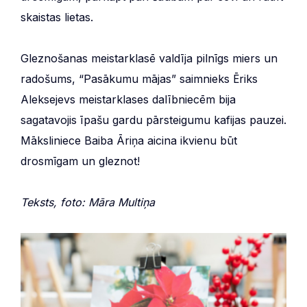
skaistas lietas.
Gleznošanas meistarklasē valdīja pilnīgs miers un
radošums, “Pasākumu mājas” saimnieks Ēriks
Aleksejevs meistarklases dalībniecēm bija
sagatavojis īpašu gardu pārsteigumu kafijas pauzei.
Māksliniece Baiba Āriņa aicina ikvienu būt
drosmīgam un gleznot!
Teksts, foto: Māra Multiņa