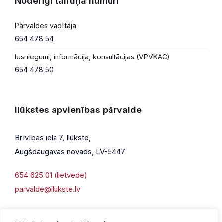
Noderīgi tālruņa numuri
Pārvaldes vadītāja
654 478 54
Iesniegumi, informācija, konsultācijas (VPVKAC)
654 478 50
Ilūkstes apvienības pārvalde
Brīvības iela 7, Ilūkste,
Augšdaugavas novads, LV-5447
654 625 01 (lietvede)
parvalde@ilukste.lv