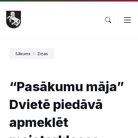
Pāriet
Skip
Skip
uz
to
to
saturu
main
footer
navigation
Sākums
Ziņas
“Pasākumu māja”
Dvietē piedāvā
apmeklēt