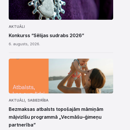
AKTUĀLI
Konkurss “Sēlijas sudrabs 2026”
6. augusts, 2026.
,
AKTUĀLI
SABIEDRĪBA
Bezmaksas atbalsts topošajām māmiņām
mājvizīšu programmā „Vecmāšu–ģimeņu
partnerība”