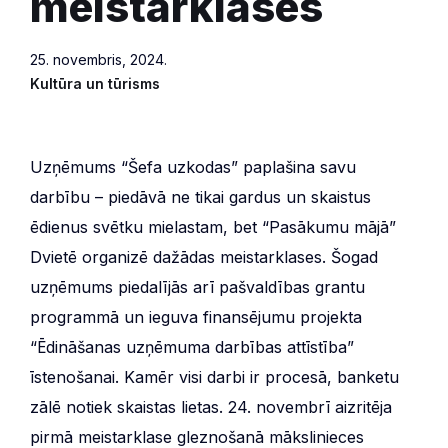
meistarklases
25. novembris, 2024.
Kultūra un tūrisms
Uzņēmums “Šefa uzkodas” paplašina savu
darbību – piedāvā ne tikai gardus un skaistus
ēdienus svētku mielastam, bet “Pasākumu mājā”
Dvietē organizē dažādas meistarklases. Šogad
uzņēmums piedalījās arī pašvaldības grantu
programmā un ieguva finansējumu projekta
“Ēdināšanas uzņēmuma darbības attīstība”
īstenošanai. Kamēr visi darbi ir procesā, banketu
zālē notiek skaistas lietas. 24. novembrī aizritēja
pirmā meistarklase gleznošanā mākslinieces