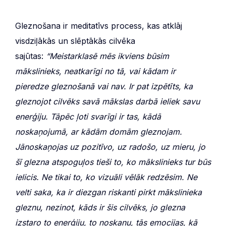
Gleznošana ir meditatīvs process, kas atklāj
visdziļākās un slēptākās cilvēka
sajūtas:
“Meistarklasē mēs ikviens būsim
mākslinieks, neatkarīgi no tā, vai kādam ir
pieredze gleznošanā vai nav. Ir pat izpētīts, ka
gleznojot cilvēks savā mākslas darbā ieliek savu
enerģiju. Tāpēc ļoti svarīgi ir tas, kādā
noskaņojumā, ar kādām domām gleznojam.
Jānoskaņojas uz pozitīvo, uz radošo, uz mieru, jo
šī glezna atspoguļos tieši to, ko mākslinieks tur būs
ielicis. Ne tikai to, ko vizuāli vēlāk redzēsim. Ne
velti saka, ka ir diezgan riskanti pirkt mākslinieka
gleznu, nezinot, kāds ir šis cilvēks, jo glezna
izstaro to enerģiju, to noskaņu, tās emocijas, kā