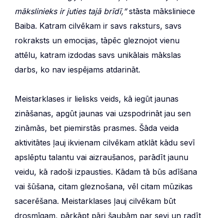
mākslinieks ir juties tajā brīdī,”
stāsta māksliniece
Baiba. Katram cilvēkam ir savs raksturs, savs
rokraksts un emocijas, tāpēc gleznojot vienu
attēlu, katram izdodas savs unikālais mākslas
darbs, ko nav iespējams atdarināt.
Meistarklases ir lielisks veids, kā iegūt jaunas
zināšanas, apgūt jaunas vai uzspodrināt jau sen
zināmās, bet piemirstās prasmes. Šāda veida
aktivitātes ļauj ikvienam cilvēkam atklāt kādu sevī
apslēptu talantu vai aizraušanos, parādīt jaunu
veidu, kā radoši izpausties. Kādam tā būs adīšana
vai šūšana, citam gleznošana, vēl citam mūzikas
sacerēšana. Meistarklases ļauj cilvēkam būt
drosmīgam, pārkāpt pāri šaubām par sevi un radīt