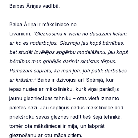
Baibas Āriņas vadībā.
Baiba Āriņa ir māksliniece no
Līvāniem:
“Gleznošana ir viena no daudzām lietām,
ar ko es nodarbojos. Gleznoju jau kopš bērnības,
bet studēt izvēlējos apģērbu modelēšanu, jau kopš
bērnības man gribējās darināt skaistus tērpus.
Pamazām sapratu, ka man ļoti, ļoti patīk darboties
ar krāsām.”
Baiba ir dzīvojusi arī Spānijā, kur
iepazinusies ar mākslinieku, kurš viņai parādījis
jaunu glezniecības tehniku – otas vietā izmanto
paletes nazi. Jau septiņus gadus māksliniece dod
priekšroku savas gleznas radīt tieši šajā tehnikā,
tomēr ota māksliniecei ir mīļa, un labprāt
gleznošanu ar otu māca citiem.