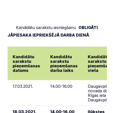
***
Kandidātu sarakstu iesniegšanu
OBLIGĀTI
JĀPIESAKA IEPRIEKŠĒJĀ DARBA DIENĀ
.
Kandidātu
Kandidātu
Kandidātu
sarakstu
sarakstu
sarakstu
pieņemšanas
pieņemšanas
pieņemšana
datums
darba laiks
vieta
17.03.2021.
14.00-16.00
Daugavpils
novada dome
Rīgas iela 2,
Daugavpils
18.03.2021.
14.00-16.00
Ilūkstes