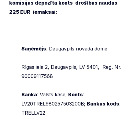
komisijas d
epozīta konts drošības naudas
225 EUR iemaksai:
Saņēmējs
: Daugavpils novada dome
Rīgas iela 2, Daugavpils, LV 5401, Reģ. Nr.
90009117568
Banka
: Valsts kase;
Konts
:
LV20TREL980257503200B;
Bankas kods
:
TRELLV22