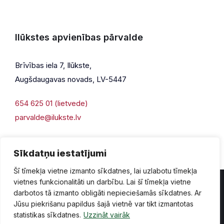
Ilūkstes apvienības pārvalde
Brīvības iela 7, Ilūkste,
Augšdaugavas novads, LV-5447
654 625 01 (lietvede)
parvalde@ilukste.lv
Sīkdatņu iestatījumi
Šī tīmekļa vietne izmanto sīkdatnes, lai uzlabotu tīmekļa
vietnes funkcionalitāti un darbību. Lai šī tīmekļa vietne
darbotos tā izmanto obligāti nepieciešamās sīkdatnes. Ar
Jūsu piekrišanu papildus šajā vietnē var tikt izmantotas
Privātuma politika
Piekļūstamība
Lapas karte
statistikas sīkdatnes.
Uzzināt vairāk
Vecā mājaslapas versija