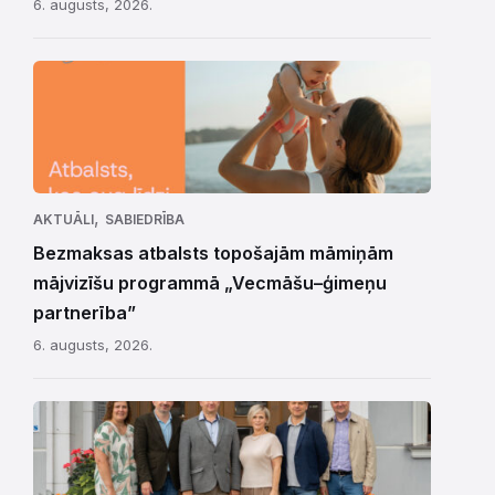
6. augusts, 2026.
,
AKTUĀLI
SABIEDRĪBA
Bezmaksas atbalsts topošajām māmiņām
mājvizīšu programmā „Vecmāšu–ģimeņu
partnerība”
6. augusts, 2026.