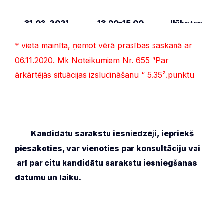
31.03. 2021.
13.00-15.00
Ilūkstes
kultūras un
mākslas
* vieta mainīta, ņemot vērā prasības saskaņā ar
centrs
*
–
Brīvības iel
06.11.2020. Mk Noteikumiem Nr. 655 “Par
12, Ilūkste
ārkārtējās situācijas izsludināšanu “ 5.35².punktu
06.04. 2021.
Bez
Daugavpils
pieteikšanās
novada dome
16.00-18.00
Rīgas iela 2,
Daugavpils
/Ja kandidātu
***
Kandidātu sarakstu iesniedzēji, iepriekš
sarakstos ir
piesakoties, var vienoties par konsultāciju vai
konstatētas
kļūdas, kuras
arī par citu kandidātu sarakstu iesniegšanas
iespējams
datumu un laiku.
labot neizejot
no telpām –
līdz 24.00/