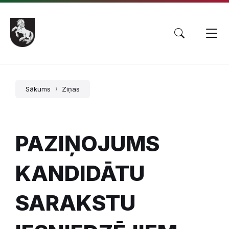
Pāriet
Skip
Skip
uz
to
to
saturu
main
footer
navigation
Sākums
Ziņas
PAZIŅOJUMS
KANDIDĀTU
SARAKSTU