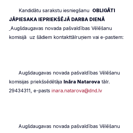
***
Kandidātu sarakstu iesniegšanu
OBLIGĀTI
JĀPIESAKA IEPRIEKŠĒJĀ DARBA DIENĀ
Augšdaugavas novada pašvaldības Vēlēšanu
komisijā uz šādiem kontakttālruņiem vai e-pastiem:
***
Augšdaugavas novada pašvaldības Vēlēšanu
komisijas priekšsēdētāja
Ināra Natarova
tālr.
29434311, e-pasts
inara.natarova@dnd.lv
***
Augšdaugavas novada pašvaldības Vēlēšanu