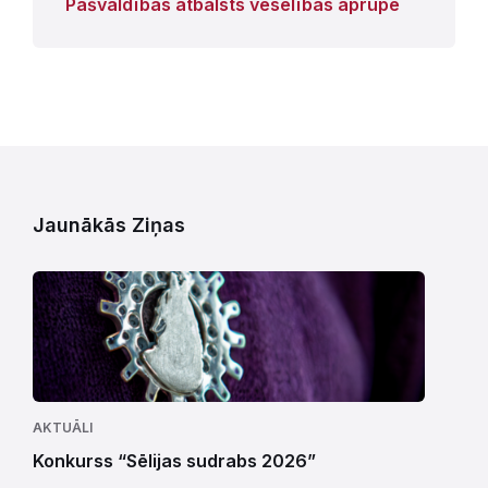
Pašvaldības atbalsts veselības aprūpē
Jaunākās Ziņas
AKTUĀLI
Konkurss “Sēlijas sudrabs 2026”