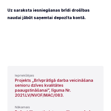
Uz saraksta iesniegšanas brīdi drošības
naudai jābūt saņemtai depozīta kontā.
Iepriekšējais
Projekts „Brīvprātīgā darba veicināšana
senioru dzīves kvalitātes
paaugstināšanai”, līguma Nr.
2021.LV/NVOF/MAC/083.
Nākamais