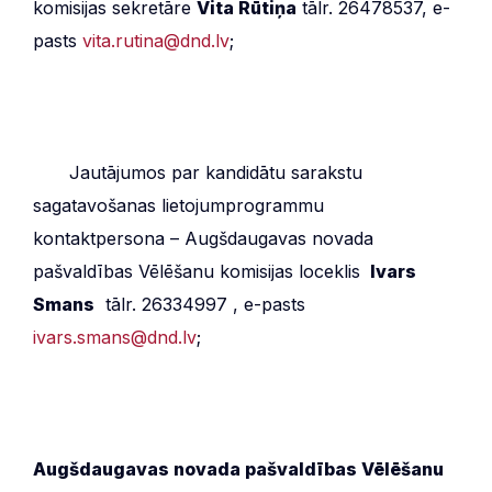
komisijas sekretāre
Vita Rūtiņa
tālr. 26478537, e-
pasts
vita.rutina@dnd.lv
;
***
Jautājumos par kandidātu sarakstu
sagatavošanas lietojumprogrammu
kontaktpersona – Augšdaugavas novada
pašvaldības Vēlēšanu komisijas loceklis
Ivars
Smans
tālr. 26334997 , e-pasts
ivars.smans@dnd.lv
;
Augšdaugavas novada pašvaldības Vēlēšanu