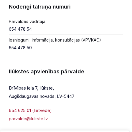
Noderīgi tālruņa numuri
Pārvaldes vadītāja
654 478 54
Iesniegumi, informācija, konsultācijas (VPVKAC)
654 478 50
Ilūkstes apvienības pārvalde
Brīvības iela 7, Ilūkste,
Augšdaugavas novads, LV-5447
654 625 01 (lietvede)
parvalde@ilukste.lv