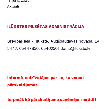
18. jūlijs, 2021.
Aktuāli
ILŪKSTES PILSĒTAS ADMINISTRĀCIJA
Brīvības ielā 7, Ilūkstē, Augšdaugavas novadā, LV-
5447, 65447850, 65462501 dome@ilukste.lv
I
nformē iedzīvotājus par to, ka v
eicot
pārskaitījumus.
turpmāk kā pārskaitījuma saņēmēju norādīt