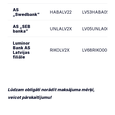
AS
HABALV22
LV53HABA05510
„Swedbank”
AS „SEB
UNLALV2X
LV05UNLA00050
banka”
Luminor
Bank AS
RIKOLV2X
LV68RIKO00020
Latvijas
filiāle
Lūdzam obligāti norādīt maksājuma mērķi,
veicot pārskaitījumu!