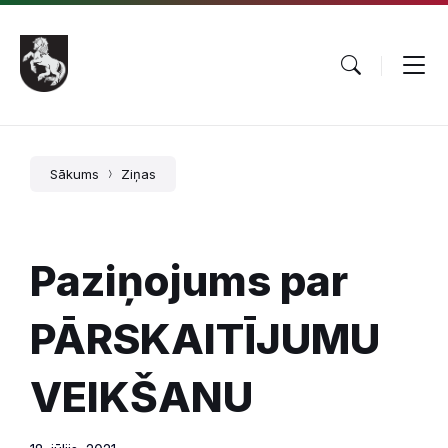
Pāriet
Skip
Skip
uz
to
to
saturu
main
footer
navigation
Sākums
Ziņas
Paziņojums par
PĀRSKAITĪJUMU
VEIKŠANU