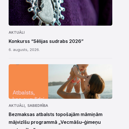
AKTUĀLI
Konkurss “Sēlijas sudrabs 2026”
6. augusts, 2026.
,
AKTUĀLI
SABIEDRĪBA
Bezmaksas atbalsts topošajām māmiņām
mājvizīšu programmā „Vecmāšu–ģimeņu