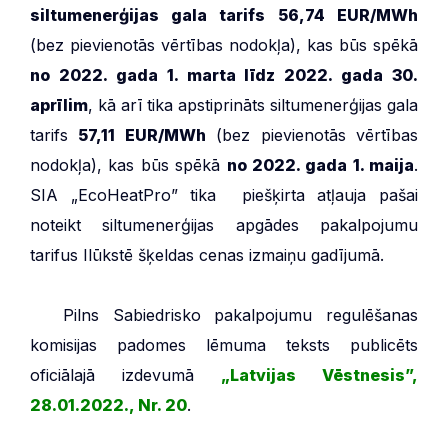
siltumenerģijas gala tarifs
56,74 EUR/MWh
(bez pievienotās vērtības nodokļa), kas būs spēkā
no 2022. gada 1. marta līdz 2022. gada 30.
aprīlim
, kā arī tika apstiprināts siltumenerģijas gala
tarifs
57,11 EUR/MWh
(bez pievienotās vērtības
nodokļa), kas būs spēkā
no 2022. gada 1. maija
.
SIA „EcoHeatPro” tika piešķirta atļauja pašai
noteikt siltumenerģijas apgādes pakalpojumu
tarifus Ilūkstē šķeldas cenas izmaiņu gadījumā.
***
Pilns Sabiedrisko pakalpojumu regulēšanas
komisijas padomes lēmuma teksts publicēts
oficiālajā izdevumā
„Latvijas Vēstnesis”,
28.01.2022., Nr. 20
.