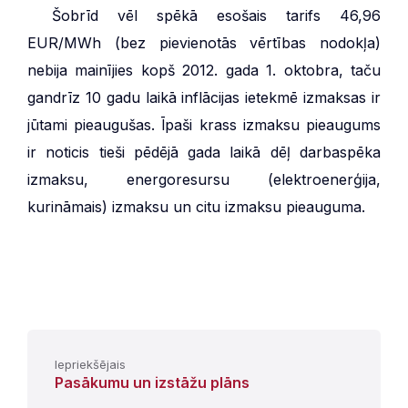
***
Šobrīd vēl spēkā esošais tarifs 46,96
EUR/MWh (bez pievienotās vērtības nodokļa)
nebija mainījies kopš 2012. gada 1. oktobra, taču
gandrīz 10 gadu laikā inflācijas ietekmē izmaksas ir
jūtami pieaugušas. Īpaši krass izmaksu pieaugums
ir noticis tieši pēdējā gada laikā dēļ darbaspēka
izmaksu, energoresursu (elektroenerģija,
kurināmais) izmaksu un citu izmaksu pieauguma.
Iepriekšējais
Pasākumu un izstāžu plāns