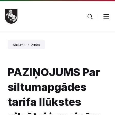
Pāriet
Skip
Skip
uz
to
to
saturu
main
footer
navigation
Sākums
Ziņas
PAZIŅOJUMS Par
siltumapgādes
tarifa Ilūkstes