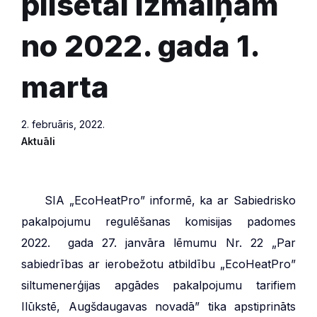
pilsētai izmaiņām
no 2022. gada 1.
marta
2. februāris, 2022.
Aktuāli
***
SIA „EcoHeatPro” informē, ka ar Sabiedrisko
pakalpojumu regulēšanas komisijas padomes
2022. gada 27. janvāra lēmumu Nr. 22 „Par
sabiedrības ar ierobežotu atbildību „EcoHeatPro”
siltumenerģijas apgādes pakalpojumu tarifiem
Ilūkstē, Augšdaugavas novadā” tika apstiprināts