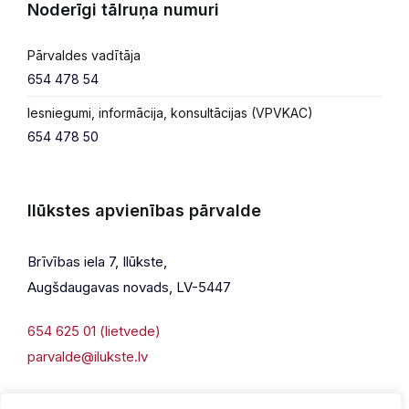
Noderīgi tālruņa numuri
Pārvaldes vadītāja
654 478 54
Iesniegumi, informācija, konsultācijas (VPVKAC)
654 478 50
Ilūkstes apvienības pārvalde
Brīvības iela 7, Ilūkste,
Augšdaugavas novads, LV-5447
654 625 01 (lietvede)
parvalde@ilukste.lv