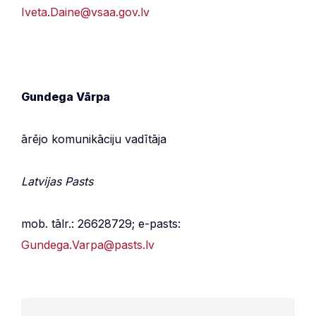
Iveta.Daine@vsaa.gov.lv
Gundega Vārpa
ārējo komunikāciju vadītāja
Latvijas Pasts
mob. tālr.: 26628729; e-pasts:
Gundega.Varpa@pasts.lv