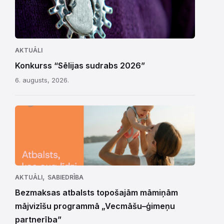
AKTUĀLI
Konkurss “Sēlijas sudrabs 2026”
6. augusts, 2026.
,
AKTUĀLI
SABIEDRĪBA
Bezmaksas atbalsts topošajām māmiņām
mājvizīšu programmā „Vecmāšu–ģimeņu
partnerība”