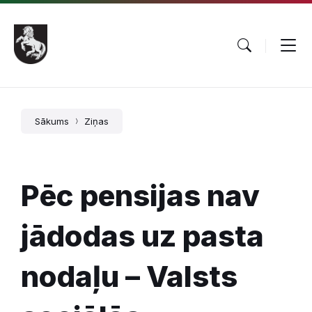
Pāriet
Skip
Skip
uz
to
to
saturu
main
footer
navigation
Sākums
Ziņas
Pēc pensijas nav
jādodas uz pasta
nodaļu – Valsts