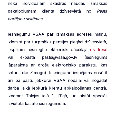
nekā individuālam skaidras naudas izmaksas
pakalpojumam klienta dzīvesvietā no
Pasta
norēķinu sistēmas.
Iesniegumu VSAA par izmaksas adreses maiņu,
izlemjot par turpmāku pensijas piegādi dzīvesvietā,
iespējams iesniegt elektroniski oficiālajā
e-adresē
vai e-pastā pasts@vsaa.gov.lv (iesniegums
jāparaksta ar drošu elektronisko parakstu, kas
satur laika zīmogu). Iesniegumu iespējams nosūtīt
arī pa pastu jebkurai VSAA nodaļai vai nogādāt
darba laikā jebkurā klientu apkalpošanas centrā,
izņemot Talejas ielā 1, Rīgā, un atstāt speciāli
izvietotā kastītē iesniegumiem.