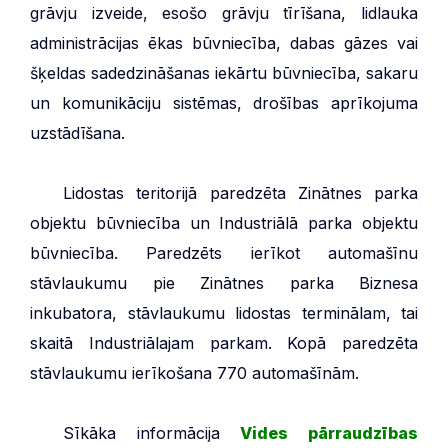
grāvju izveide, esošo grāvju tīrīšana, lidlauka
administrācijas ēkas būvniecība, dabas gāzes vai
šķeldas sadedzināšanas iekārtu būvniecība, sakaru
un komunikāciju sistēmas, drošības aprīkojuma
uzstādīšana.
***
Lidostas teritorijā paredzēta Zinātnes parka
objektu būvniecība un Industriālā parka objektu
būvniecība. Paredzēts ierīkot automašīnu
stāvlaukumu pie Zinātnes parka Biznesa
inkubatora, stāvlaukumu lidostas terminālam, tai
skaitā Industriālajam parkam. Kopā paredzēta
stāvlaukumu ierīkošana 770 automašīnām.
***
Sīkāka informācija
Vides pārraudzības