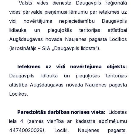
***
Valsts vides dienesta Daugavpils reģionālā
vides pārvalde pieņēmusi lēmumu par ietekmes uz
vidi novērtējuma nepieciešamību Daugavpils
lidlauka un pieguļošās teritorijas attīstībai
Augšdaugavas novada Naujenes pagasta Locikos
(ierosinātājs – SIA „Daugavpils lidosta”).
***
Ietekmes uz vidi novērtējuma objekts:
Daugavpils lidlauka un pieguļošās teritorijas
attīstība Augšdaugavas novada Naujenes pagasta
Locikos.
***
Paredzētās darbības norises vieta:
Lidostas
iela 4 (zemes vienība ar kadastra apzīmējumu
44740020029), Lociki, Naujenes pagasts,