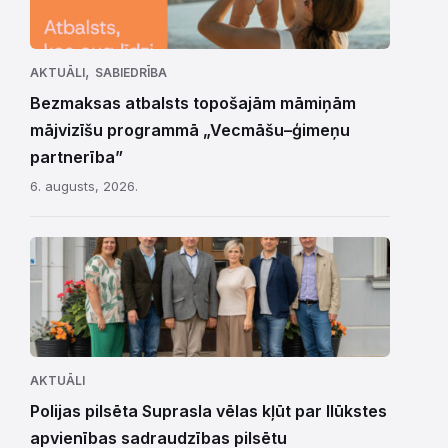
,
AKTUĀLI
SABIEDRĪBA
Bezmaksas atbalsts topošajām māmiņām
mājvizīšu programmā „Vecmāšu–ģimeņu
partnerība”
6. augusts, 2026.
AKTUĀLI
Polijas pilsēta Suprasla vēlas kļūt par Ilūkstes
apvienības sadraudzības pilsētu