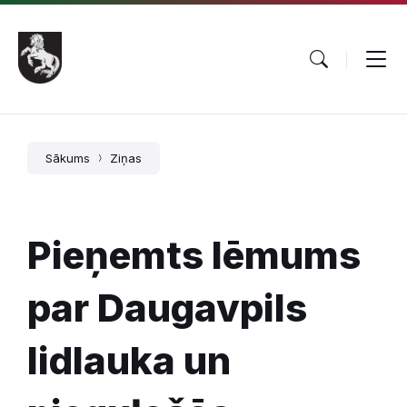
Pāriet
Skip
Skip
uz
to
to
saturu
main
footer
navigation
Sākums
Ziņas
Pieņemts lēmums
par Daugavpils
lidlauka un