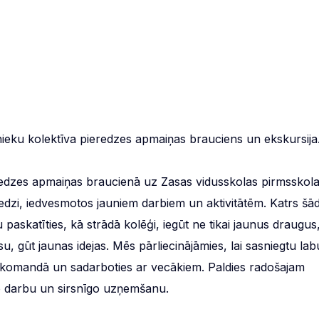
inieku kolektīva pieredzes apmaiņas brauciens un ekskursija
ieredzes apmaiņas braucienā uz Zasas vidusskolas pirmsskol
redzi, iedvesmotos jauniem darbiem un aktivitātēm. Katrs šā
 paskatīties, kā strādā kolēģi, iegūt ne tikai jaunus draugus
 gūt jaunas idejas. Mēs pārliecinājāmies, lai sasniegtu lab
s komandā un sadarboties ar vecākiem. Paldies radošajam
to darbu un sirsnīgo uzņemšanu.