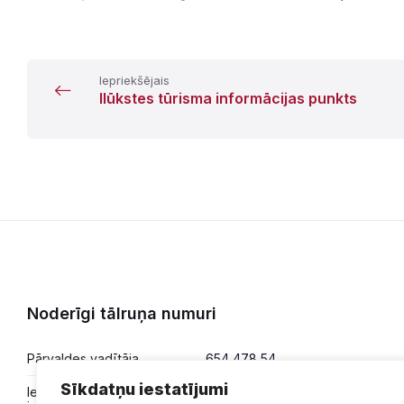
Iepriekšējais
Ilūkstes tūrisma informācijas punkts
Noderīgi tālruņa numuri
Pārvaldes vadītāja
654 478 54
Sīkdatņu iestatījumi
Iesniegumi,
654 478 50