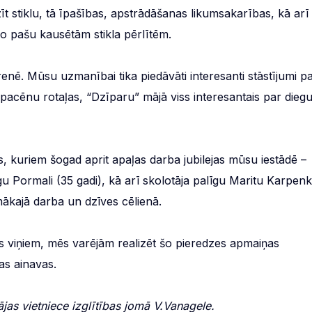
t stiklu, tā īpašības, apstrādāšanas likumsakarības, kā arī
no pašu kausētām stikla pērlītēm.
enē. Mūsu uzmanībai tika piedāvāti interesanti stāstījumi p
lpacēnu rotaļas, “Dzīparu” mājā viss interesantais par dieg
 kuriem šogad aprit apaļas darba jubilejas mūsu iestādē –
u Pormali (35 gadi), kā arī skolotāja palīgu Maritu Karpen
pmākajā darba un dzīves cēlienā.
es viņiem, mēs varējām realizēt šo pieredzes apmaiņas
as ainavas.
ājas vietniece izglītības jomā V.Vanagele.