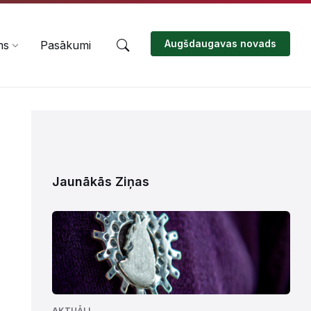
Augšdaugavas novads
ms
Pasākumi
Jaunākās Ziņas
AKTUĀLI