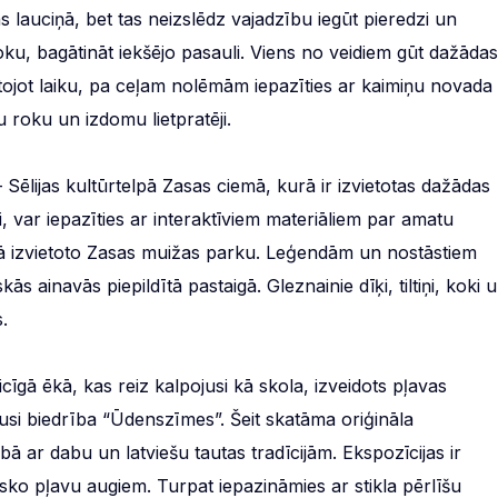
as lauciņā, bet tas neizslēdz vajadzību iegūt pieredzi un
loku, bagātināt iekšējo pasauli. Viens no veidiem gūt dažādas
antojot laiku, pa ceļam nolēmām iepazīties ar kaimiņu novada
 roku un izdomu lietpratēji.
Sēlijas kultūrtelpā Zasas ciemā, kurā ir izvietotas dažādas
i, var iepazīties ar interaktīviem materiāliem par amatu
ā izvietoto Zasas muižas parku. Leģendām un nostāstiem
 ainavās piepildītā pastaigā. Gleznainie dīķi, tiltiņi, koki 
.
īgā ēkā, kas reiz kalpojusi kā skola, izveidots pļavas
rusi biedrība “Ūdenszīmes”. Šeit skatāma oriģināla
bā ar dabu un latviešu tautas tradīcijām. Ekspozīcijas ir
isko pļavu augiem. Turpat iepazināmies ar stikla pērlīšu