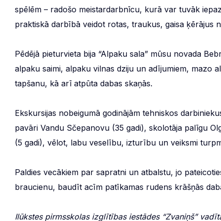
spēlēm – radošo meistardarbnīcu, kurā var tuvāk iepazī
praktiskā darbībā veidot rotas, traukus, gaisa ķērājus 
Pēdējā pieturvieta bija “Alpaku sala” mūsu novada Bebr
alpaku saimi, alpaku vilnas dziju un adījumiem, mazo a
tapšanu, kā arī atpūta dabas skaņās.
Ekskursijas nobeigumā godinājām tehniskos darbiniekus,
pavāri Vandu Sčepanovu (35 gadi), skolotāja palīgu Olg
(5 gadi), vēlot, labu veselību, izturību un veiksmi tur
Paldies vecākiem par sapratni un atbalstu, jo pateicoti
braucienu, baudīt acīm patīkamas rudens krāšņās dab
Ilūkstes pirmsskolas izglītības iestādes “Zvaniņš” vadīt