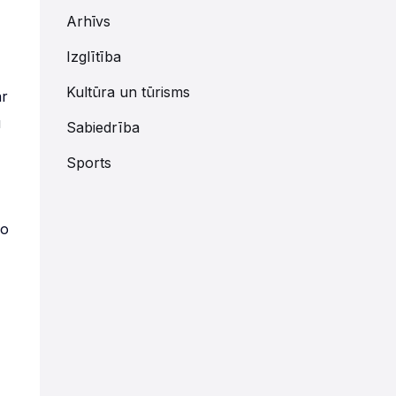
Arhīvs
Izglītība
Kultūra un tūrisms
ar
u
Sabiedrība
Sports
ko