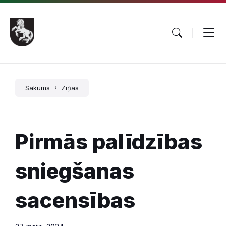
Pāriet
Skip
Skip
uz
to
to
saturu
main
footer
navigation
Sākums
Ziņas
Pirmās palīdzības
sniegšanas
sacensības