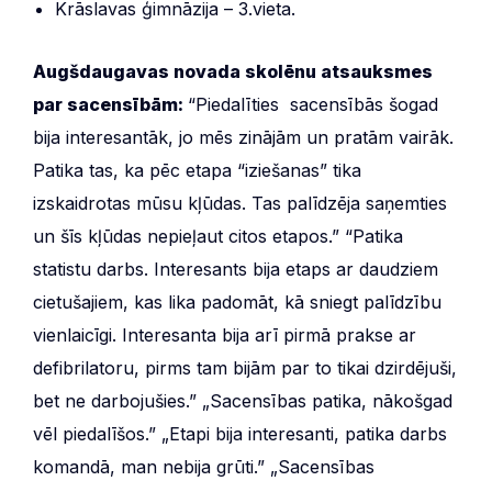
Krāslavas ģimnāzija – 3.vieta.
Augšdaugavas novada skolēnu atsauksmes
par sacensībām:
“Piedalīties sacensībās šogad
bija interesantāk, jo mēs zinājām un pratām vairāk.
Patika tas, ka pēc etapa “iziešanas” tika
izskaidrotas mūsu kļūdas. Tas palīdzēja saņemties
un šīs kļūdas nepieļaut citos etapos.” “Patika
statistu darbs. Interesants bija etaps ar daudziem
cietušajiem, kas lika padomāt, kā sniegt palīdzību
vienlaicīgi. Interesanta bija arī pirmā prakse ar
defibrilatoru, pirms tam bijām par to tikai dzirdējuši,
bet ne darbojušies.” „Sacensības patika, nākošgad
vēl piedalīšos.” „Etapi bija interesanti, patika darbs
komandā, man nebija grūti.” „Sacensības