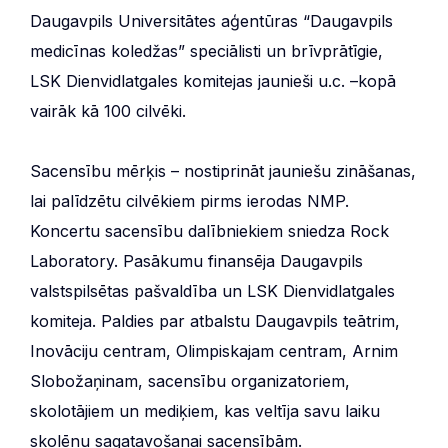
Daugavpils Universitātes aģentūras “Daugavpils
medicīnas koledžas” speciālisti un brīvprātīgie,
LSK Dienvidlatgales komitejas jaunieši u.c. –kopā
vairāk kā 100 cilvēki.
Sacensību mērķis – nostiprināt jauniešu zināšanas,
lai palīdzētu cilvēkiem pirms ierodas NMP.
Koncertu sacensību dalībniekiem sniedza Rock
Laboratory. Pasākumu finansēja Daugavpils
valstspilsētas pašvaldība un LSK Dienvidlatgales
komiteja. Paldies par atbalstu Daugavpils teātrim,
Inovāciju centram, Olimpiskajam centram, Arnim
Slobožaņinam, sacensību organizatoriem,
skolotājiem un mediķiem, kas veltīja savu laiku
skolēnu sagatavošanai sacensībām.