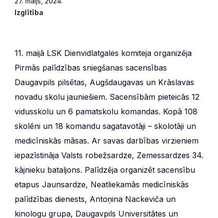
27. maijs, 2024.
Izglītība
11. maijā LSK Dienvidlatgales komiteja organizēja
Pirmās palīdzības sniegšanas sacensības
Daugavpils pilsētas, Augšdaugavas un Krāslavas
novadu skolu jauniešiem. Sacensībām pieteicās 12
vidusskolu un 6 pamatskolu komandas. Kopā 108
skolēni un 18 komandu sagatavotāji – skolotāji un
medicīniskās māsas. Ar savas darbības virzieniem
iepazīstināja Valsts robežsardze, Zemessardzes 34.
kājnieku bataljons. Palīdzēja organizēt sacensību
etapus Jaunsardze, Neatliekamās medicīniskās
palīdzības dienests, Antoņina Nackeviča un
kinologu grupa, Daugavpils Universitātes un