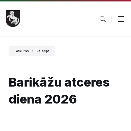
Pāriet
Skip
Skip
uz
to
to
saturu
main
footer
navigation
Sākums
Galerija
Barikāžu atceres
diena 2026