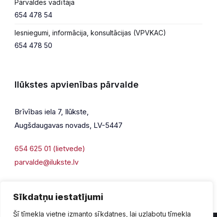
Pārvaldes vadītāja
654 478 54
Iesniegumi, informācija, konsultācijas (VPVKAC)
654 478 50
Ilūkstes apvienības pārvalde
Brīvības iela 7, Ilūkste,
Augšdaugavas novads, LV-5447
654 625 01 (lietvede)
parvalde@ilukste.lv
Sīkdatņu iestatījumi
Šī tīmekļa vietne izmanto sīkdatnes, lai uzlabotu tīmekļa