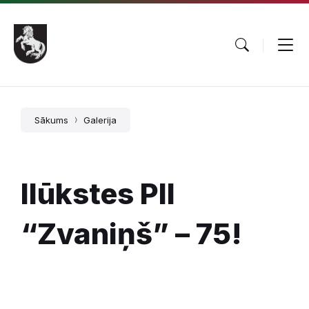
Pāriet
Skip
Skip
uz
to
to
saturu
main
footer
navigation
Sākums
Galerija
Ilūkstes PII
“Zvaniņš” – 75!