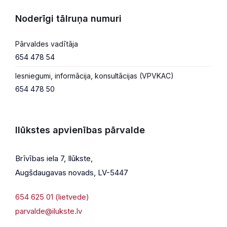
Noderīgi tālruņa numuri
Pārvaldes vadītāja
654 478 54
Iesniegumi, informācija, konsultācijas (VPVKAC)
654 478 50
Ilūkstes apvienības pārvalde
Brīvības iela 7, Ilūkste,
Augšdaugavas novads, LV-5447
654 625 01 (lietvede)
parvalde@ilukste.lv