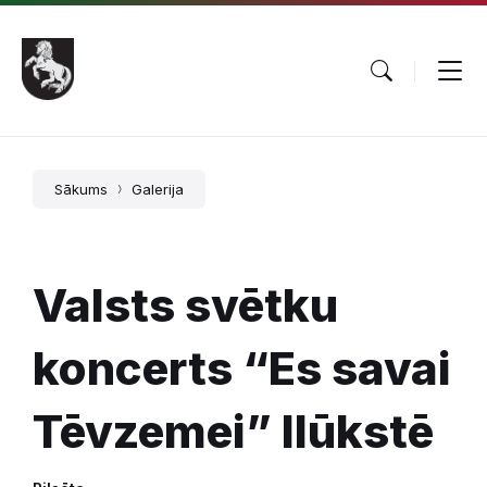
Pāriet
Skip
Skip
uz
to
to
saturu
main
footer
navigation
Sākums
Galerija
Valsts svētku
koncerts “Es savai
Tēvzemei” Ilūkstē