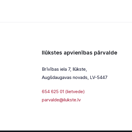
PILSĒTAS SVĒTKI
PILSĒTAS SVĒTKI 2022
Uzzināt vairāk
Ilūkstes apvienības pārvalde
Brīvības iela 7, Ilūkste,
Augšdaugavas novads, LV-5447
654 625 01 (lietvede)
parvalde@ilukste.lv