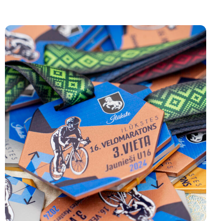
Uzzināt
vairāk