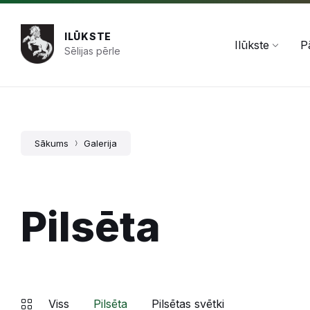
Pāriet
Skip
Skip
+371 654 478 50
pasts@ilukste.lv
uz
to
to
saturu
main
footer
ILŪKSTE
navigation
Ilūkste
P
Sēlijas pērle
Sākums
Galerija
Pilsēta
Viss
Pilsēta
Pilsētas svētki