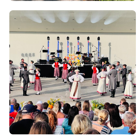
Uzzināt
PILSĒTAS SVĒTKI
vairāk
Ilūkstes pilsētas svētki 2026
Uzzināt vairāk