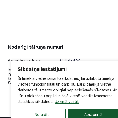
PILSĒTAS SVĒTKI
PILSĒTAS SVĒTKI 2024
Uzzināt vairāk
Noderīgi tālruņa numuri
Pārvaldes vadītāja
654 478 54
Sīkdatņu iestatījumi
Iesniegumi,
654 478 50
informācija,
konsultācijas
Šī tīmekļa vietne izmanto sīkdatnes, lai uzlabotu tīmekļa
(VPVKAC)
vietnes funkcionalitāti un darbību. Lai šī tīmekļa vietne
darbotos tā izmanto obligāti nepieciešamās sīkdatnes. Ar
Jūsu piekrišanu papildus šajā vietnē var tikt izmantotas
statistikas sīkdatnes.
Uzzināt vairāk
Noraidīt
Apstiprināt