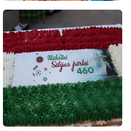
Uzzināt
PILSĒTA
vairāk
Ilūkstes velomaratons 2024
Uzzināt vairāk