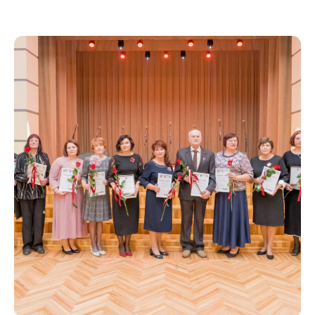
Uzzināt
vairāk