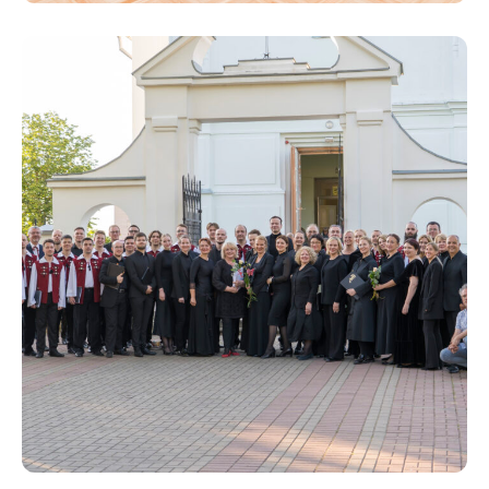
Uzzināt
PILSĒTA
vairāk
Valsts svētku koncerts “Es savai
Tēvzemei” Ilūkstē
Uzzināt vairāk