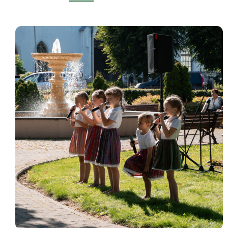
Uzzināt
vairāk