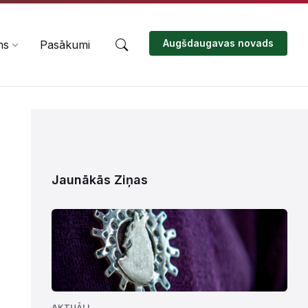
Augšdaugavas novads
ms
Pasākumi
Jaunākās Ziņas
AKTUĀLI