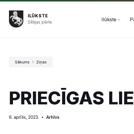
Pāriet
Skip
Skip
+371 654 478 50
pasts@ilukste.lv
uz
to
to
saturu
main
footer
ILŪKSTE
navigation
Ilūkste
P
Sēlijas pērle
Sākums
Ziņas
PRIECĪGAS LI
6. aprīlis, 2023.
Arhīvs