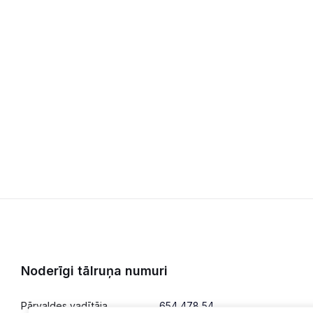
Noderīgi tālruņa numuri
Pārvaldes vadītāja
654 478 54