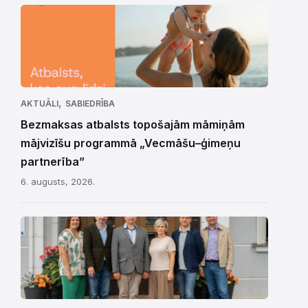
,
AKTUĀLI
SABIEDRĪBA
Bezmaksas atbalsts topošajām māmiņām
mājvizīšu programmā „Vecmāšu–ģimeņu
partnerība”
6. augusts, 2026.