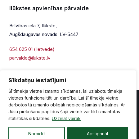
Ilūkstes apvienības pārvalde
Brīvības iela 7, Ilūkste,
Augšdaugavas novads, LV-5447
654 625 01 (lietvede)
parvalde@ilukste.lv
Sīkdatņu iestatījumi
Šī tīmekļa vietne izmanto sīkdatnes, lai uzlabotu tīmekļa
vietnes funkcionalitāti un darbību. Lai šī tīmekļa vietne
darbotos tā izmanto obligāti nepieciešamās sīkdatnes. Ar
Jūsu piekrišanu papildus šajā vietnē var tikt izmantotas
Privātuma politika
Piekļūstamība
Lapas karte
statistikas sīkdatnes.
Uzzināt vairāk
Vecā mājaslapas versija
Noraidīt
Apstiprināt
© 2026 Ilūkste, publicētā satura visas tiesības aizsargātas.