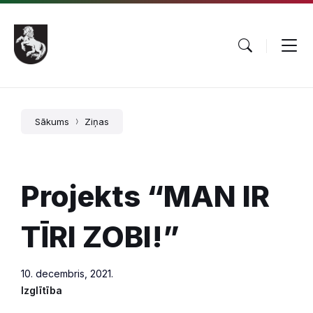
Pāriet
Skip
Skip
uz
to
to
saturu
main
footer
navigation
Sākums
Ziņas
Projekts “MAN IR
TĪRI ZOBI!”
10. decembris, 2021.
Izglītība