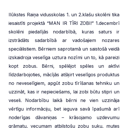
Ilūkstes Raiņa vidusskolas 1. un 2.klašu skolēni tika
iesaistīti projektā “MAN IR TĪRI ZOBI!” 1.decembrī
skolēni piedalījās nodarbībā, kuras saturs ir
izstrādāts sadarbībā ar vadošajiem nozares
speciālistiem. Bērniem saprotamā un saistošā veidā
izskaidroja veselīga uztura nozīmi un to, kā pareizi
kopt zobus. Bērni, spēlējot spēles un aktīvi
līdzdarbojoties, mācījās atšķirt veselīgos produktus
no neveselīgiem, apgūt zobu tīrīšanas tehniku un
uzzināt, kas ir nepieciešams, lai zobi būtu stipri un
veseli. Nodarbību laikā bērni ne vien uzzināja
vērtīgu informāciju, bet ieguva savā īpašumā arī
noderīgas dāvaniņas – krāsojamo uzdevumu
grāmatu, vecumam atbilstošu zobu suku, mutes