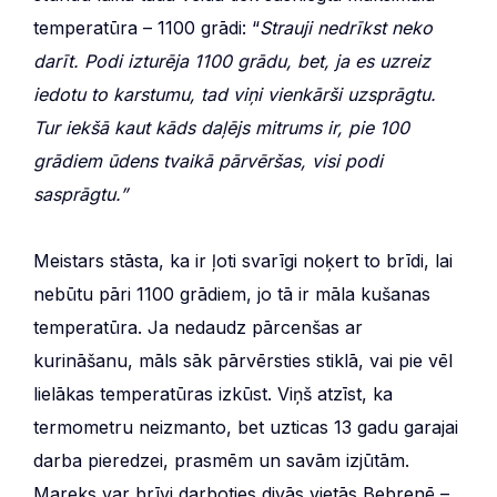
temperatūra – 1100 grādi: “
Strauji nedrīkst neko
darīt. Podi izturēja 1100 grādu, bet, ja es uzreiz
iedotu to karstumu, tad viņi vienkārši uzsprāgtu.
Tur iekšā kaut kāds daļējs mitrums ir, pie 100
grādiem ūdens tvaikā pārvēršas, visi podi
sasprāgtu.”
Meistars stāsta, ka ir ļoti svarīgi noķert to brīdi, lai
nebūtu pāri 1100 grādiem, jo tā ir māla kušanas
temperatūra. Ja nedaudz pārcenšas ar
kurināšanu, māls sāk pārvērsties stiklā, vai pie vēl
lielākas temperatūras izkūst. Viņš atzīst, ka
termometru neizmanto, bet uzticas 13 gadu garajai
darba pieredzei, prasmēm un savām izjūtām.
Mareks var brīvi darboties divās vietās Bebrenē –