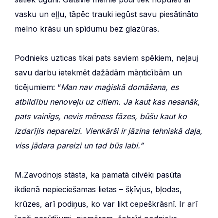
vasku un eļļu, tāpēc trauki iegūst savu piesātināto
melno krāsu un spīdumu bez glazūras.
Podnieks uzticas tikai pats saviem spēkiem, neļauj
savu darbu ietekmēt dažādām māņticībām un
ticējumiem: “
Man nav maģiskā domāšana, es
atbildību nenoveļu uz citiem. Ja kaut kas nesanāk,
pats vainīgs, nevis mēness fāzes, būšu kaut ko
izdarījis nepareizi. Vienkārši ir jāzina tehniskā daļa,
viss jādara pareizi un tad būs labi.”
M.Zavodnojs stāsta, ka pamatā cilvēki pasūta
ikdienā nepieciešamas lietas – šķīvjus, bļodas,
krūzes, arī podiņus, ko var likt cepeškrāsnī. Ir arī