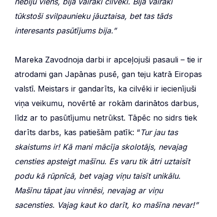
nebiju viens, bija vairāki cilvēki. Bija vairāki
tūkstoši svilpaunieku jāuztaisa, bet tas tāds
interesants pasūtījums bija.”
Mareka Zavodnoja darbi ir apceļojuši pasauli – tie ir
atrodami gan Japānas pusē, gan teju katrā Eiropas
valstī. Meistars ir gandarīts, ka cilvēki ir iecienījuši
viņa veikumu, novērtē ar rokām darinātos darbus,
līdz ar to pasūtījumu netrūkst. Tāpēc no sidrs tiek
darīts darbs, kas patiešām patīk: “
Tur jau tas
skaistums ir! Kā mani mācīja skolotājs, nevajag
censties apsteigt mašīnu. Es varu tik ātri uztaisīt
podu kā rūpnīcā, bet vajag viņu taisīt unikālu.
Mašīnu tāpat jau vinnēsi, nevajag ar viņu
sacensties. Vajag kaut ko darīt, ko mašīna nevar!”