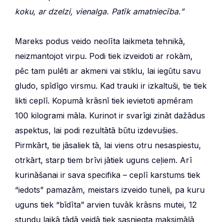
koku, ar dzelzi, vienalga. Patīk amatniecība.”
Mareks podus veido neolīta laikmeta tehnikā,
neizmantojot virpu. Podi tiek izveidoti ar rokām,
pēc tam pulēti ar akmeni vai stiklu, lai iegūtu savu
gludo, spīdīgo virsmu. Kad trauki ir izkaltuši, tie tiek
likti ceplī. Kopumā krāsnī tiek ievietoti apmēram
100 kilogrami māla. Kurinot ir svarīgi zināt dažādus
aspektus, lai podi rezultātā būtu izdevušies.
Pirmkārt, tie jāsaliek tā, lai viens otru nesaspiestu,
otrkārt, starp tiem brīvi jātiek uguns ceļiem. Arī
kurināšanai ir sava specifika – ceplī karstums tiek
“iedots” pamazām, meistars izveido tuneli, pa kuru
uguns tiek “bīdīta” arvien tuvāk krāsns mutei, 12
stundu laikā tādā veidā tiek sasniegta maksimālā