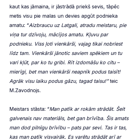
kaut kas jāmaina, ir jāstrādā priekš sevis, tāpēc
metis visu pie malas un devies apgūt podnieka
amatu: “
Aizbraucu uz Latgali, atradu meistaru, pie
viņa tur dzīvoju, mācījos amatu. Kļuvu par
podnieku. Viss ļoti vienkārši, vajag tikai nobriest
līdz tam. Vienkārši jānotic saviem spēkiem un tu
vari kļūt, par ko tu gribi. Rīt izdomāšu ko citu –
mierīgi, bet man vienkārši neapnīk podus taisīt!
Agrāk visu laiku podus gāzu, tagad taisu!”
teic
M.Zavodnojs.
Meistars stāsta: “
Man patīk ar rokām strādāt. Šeit
galvenais nav materiāls, bet gan brīvība. Šis amats
man dod pilnīgu brīvību – pats par sevi. Tas ir tas,
kas man patīk visvairāk. Es varētu strādāt arī ar