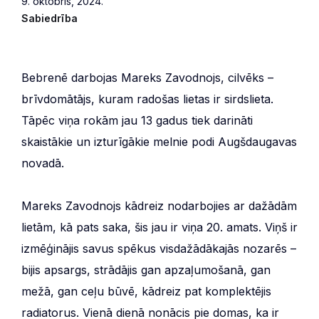
9. oktobris, 2024.
Sabiedrība
Bebrenē darbojas Mareks Zavodnojs, cilvēks –
brīvdomātājs, kuram radošas lietas ir sirdslieta.
Tāpēc viņa rokām jau 13 gadus tiek darināti
skaistākie un izturīgākie melnie podi Augšdaugavas
novadā.
Mareks Zavodnojs kādreiz nodarbojies ar dažādām
lietām, kā pats saka, šis jau ir viņa 20. amats. Viņš ir
izmēģinājis savus spēkus visdažādākajās nozarēs –
bijis apsargs, strādājis gan apzaļumošanā, gan
mežā, gan ceļu būvē, kādreiz pat komplektējis
radiatorus. Vienā dienā nonācis pie domas, ka ir