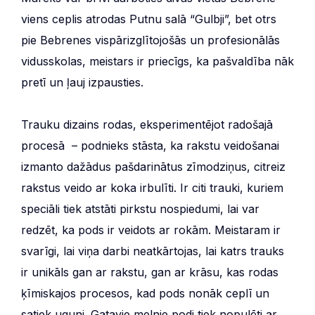
viens ceplis atrodas Putnu salā “Gulbji”, bet otrs
pie Bebrenes vispārizglītojošās un profesionālās
vidusskolas, meistars ir priecīgs, ka pašvaldība nāk
pretī un ļauj izpausties.
Trauku dizains rodas, eksperimentējot radošajā
procesā – podnieks stāsta, ka rakstu veidošanai
izmanto dažādus pašdarinātus zīmodziņus, citreiz
rakstus veido ar koka irbulīti. Ir citi trauki, kuriem
speciāli tiek atstāti pirkstu nospiedumi, lai var
redzēt, ka pods ir veidots ar rokām. Meistaram ir
svarīgi, lai viņa darbi neatkārtojas, lai katrs trauks
ir unikāls gan ar rakstu, gan ar krāsu, kas rodas
ķīmiskajos procesos, kad pods nonāk ceplī un
satiek uguni. Gatavie melnie podi tiek nopulēti ar