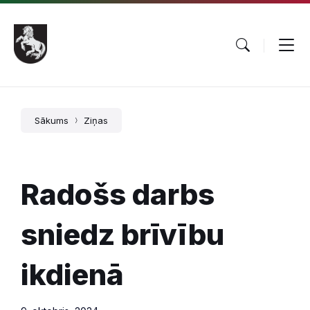
Pāriet
Skip
Skip
uz
to
to
saturu
main
footer
navigation
Sākums
Ziņas
Radošs darbs
sniedz brīvību
ikdienā