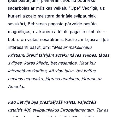
īpaši pasūtījumi, piemēram, šobrīd podnieks
sadarbojas ar mūzikas veikalu “Upe” Vecrīgā, uz
kurieni aizceļo meistara darinātie svilpaunieki,
savukārt, Bebrenes pagasta pārvalde pasūta
magnētiņus, uz kuriem attēlots pagasta simbols –
bebrs un vietas nosaukums. Kādreiz ir bijuši arī ļoti
interesanti pasūtījumi: “
Mēs ar mākslinieku
Kristianu Brekti taisījām acteku nāves svilpes, tādas
svilpes, kuras kliedz, bet nesanāca. Kaut kur
internetā apskatījos, kā viņu taisa, bet knifus
neviens nepasaka, jāprasa actekiem, jābrauc uz
Ameriku.
Kad Latvija bija prezidējošā valsts, vajadzēja
uztaisīt 400 svilpauniekus Eiroparlamentam. Tur es