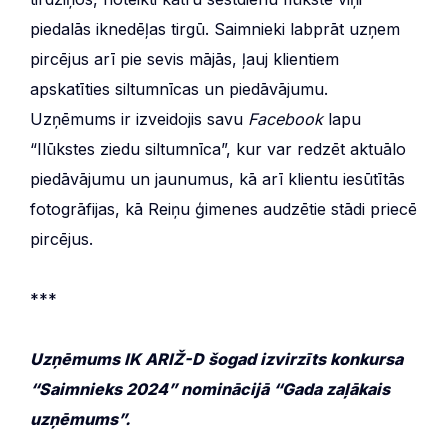
piedalās iknedēļas tirgū. Saimnieki labprāt uzņem
pircējus arī pie sevis mājās, ļauj klientiem
apskatīties siltumnīcas un piedāvājumu.
Uzņēmums ir izveidojis savu
Facebook
lapu
“Ilūkstes ziedu siltumnīca”, kur var redzēt aktuālo
piedāvājumu un jaunumus, kā arī klientu iesūtītās
fotogrāfijas, kā Reiņu ģimenes audzētie stādi priecē
pircējus.
***
Uzņēmums IK ARIŽ-D
šogad izvirzīts konkursa
“Saimnieks 2024” nominācijā “Gada zaļākais
uzņēmums”.