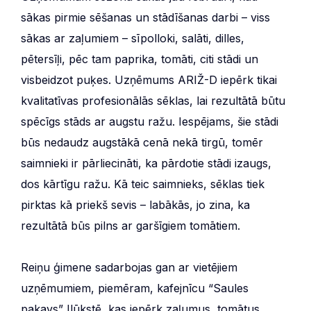
sākas pirmie sēšanas un stādīšanas darbi – viss
sākas ar zaļumiem – sīpolloki, salāti, dilles,
pētersīļi, pēc tam paprika, tomāti, citi stādi un
visbeidzot puķes. Uzņēmums ARIŽ-D iepērk tikai
kvalitatīvas profesionālās sēklas, lai rezultātā būtu
spēcīgs stāds ar augstu ražu. Iespējams, šie stādi
būs nedaudz augstākā cenā nekā tirgū, tomēr
saimnieki ir pārliecināti, ka pārdotie stādi izaugs,
dos kārtīgu ražu. Kā teic saimnieks, sēklas tiek
pirktas kā priekš sevis – labākās, jo zina, ka
rezultātā būs pilns ar garšīgiem tomātiem.
Reiņu ģimene sadarbojas gan ar vietējiem
uzņēmumiem, piemēram, kafejnīcu “Saules
pakavs” Ilūkstē, kas iepērk zaļumus, tomātus,