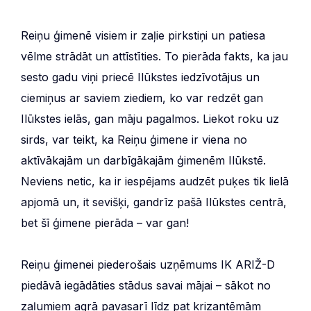
Reiņu ģimenē visiem ir zaļie pirkstiņi un patiesa
vēlme strādāt un attīstīties. To pierāda fakts, ka jau
sesto gadu viņi priecē Ilūkstes iedzīvotājus un
ciemiņus ar saviem ziediem, ko var redzēt gan
Ilūkstes ielās, gan māju pagalmos. Liekot roku uz
sirds, var teikt, ka Reiņu ģimene ir viena no
aktīvākajām un darbīgākajām ģimenēm Ilūkstē.
Neviens netic, ka ir iespējams audzēt puķes tik lielā
apjomā un, it sevišķi, gandrīz pašā Ilūkstes centrā,
bet šī ģimene pierāda – var gan!
Reiņu ģimenei piederošais uzņēmums IK ARIŽ-D
piedāvā iegādāties stādus savai mājai – sākot no
zaļumiem agrā pavasarī līdz pat krizantēmām