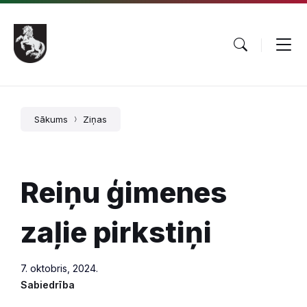
Pāriet
Skip
Skip
uz
to
to
saturu
main
footer
navigation
Sākums
Ziņas
Reiņu ģimenes
zaļie pirkstiņi
7. oktobris, 2024.
Sabiedrība