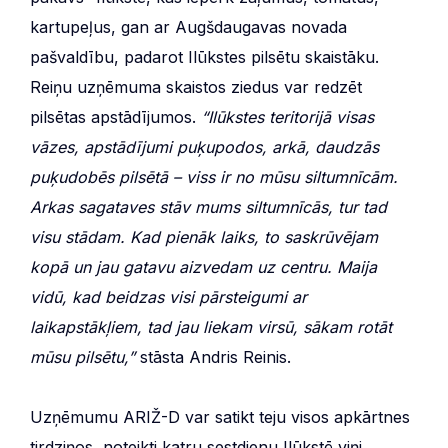
kartupeļus, gan ar Augšdaugavas novada
pašvaldību, padarot Ilūkstes pilsētu skaistāku.
Reiņu uzņēmuma skaistos ziedus var redzēt
pilsētas apstādījumos.
“Ilūkstes teritorijā visas
vāzes, apstādījumi puķupodos, arkā, daudzās
puķudobēs pilsētā – viss ir no mūsu siltumnīcām.
Arkas sagataves stāv mums siltumnīcās, tur tad
visu stādam. Kad pienāk laiks, to saskrūvējam
kopā un jau gatavu aizvedam uz centru. Maija
vidū, kad beidzas visi pārsteigumi ar
laikapstākļiem, tad jau liekam virsū, sākam rotāt
mūsu pilsētu,”
stāsta Andris Reinis.
Uzņēmumu ARIŽ-D var satikt teju visos apkārtnes
tirdziņos, noteikti katru sestdienu Ilūkstē viņi