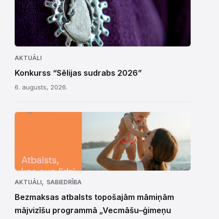
AKTUĀLI
Konkurss “Sēlijas sudrabs 2026”
6. augusts, 2026.
,
AKTUĀLI
SABIEDRĪBA
Bezmaksas atbalsts topošajām māmiņām
mājvizīšu programmā „Vecmāšu–ģimeņu