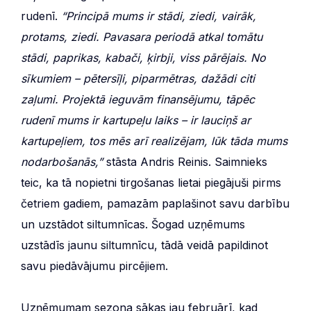
rudenī.
“Principā mums ir stādi, ziedi, vairāk,
protams, ziedi. Pavasara periodā atkal tomātu
stādi, paprikas, kabači, ķirbji, viss pārējais. No
sīkumiem – pētersīļi, piparmētras, dažādi citi
zaļumi. Projektā ieguvām finansējumu, tāpēc
rudenī mums ir kartupeļu laiks – ir lauciņš ar
kartupeļiem, tos mēs arī realizējam, lūk tāda mums
nodarbošanās,”
stāsta Andris Reinis. Saimnieks
teic, ka tā nopietni tirgošanas lietai piegājuši pirms
četriem gadiem, pamazām paplašinot savu darbību
un uzstādot siltumnīcas. Šogad uzņēmums
uzstādīs jaunu siltumnīcu, tādā veidā papildinot
savu piedāvājumu pircējiem.
Uzņēmumam sezona sākas jau februārī, kad