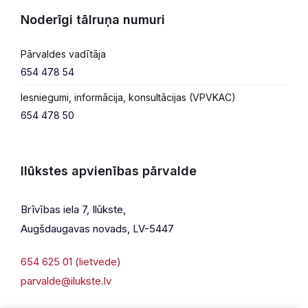
Noderīgi tālruņa numuri
Pārvaldes vadītāja
654 478 54
Iesniegumi, informācija, konsultācijas (VPVKAC)
654 478 50
Ilūkstes apvienības pārvalde
Brīvības iela 7, Ilūkste,
Augšdaugavas novads, LV-5447
654 625 01 (lietvede)
parvalde@ilukste.lv