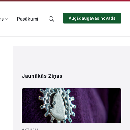
Augšdaugavas novads
ms
Pasākumi
Jaunākās Ziņas
AKTUĀLI