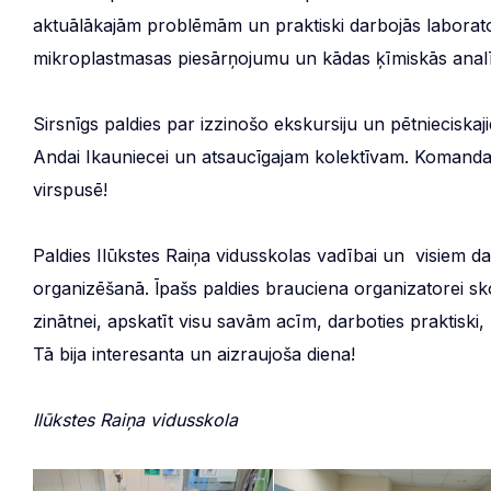
aktuālākajām problēmām un praktiski darbojās laborator
mikroplastmasas piesārņojumu un kādas ķīmiskās analīz
Sirsnīgs paldies par izzinošo ekskursiju un pētnieciska
Andai Ikauniecei un atsaucīgajam kolektīvam. Komandas 
virspusē!
Paldies Ilūkstes Raiņa vidusskolas vadībai un visiem 
organizēšanā. Īpašs paldies brauciena organizatorei skol
zinātnei, apskatīt visu savām acīm, darboties praktiski,
Tā bija interesanta un aizraujoša diena!
Ilūkstes Raiņa vidusskola