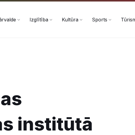
ārvalde
Izglītība
Kultūra
Sports
Tūris
jas
s institūtā