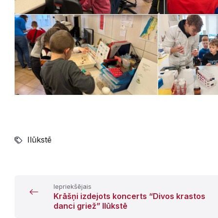
Ilūkstē
Iepriekšējais
Krāšņi izdejots koncerts “Divos krastos
danci griež” Ilūkstē