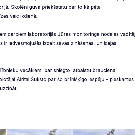
ijā. Skolēni guva priekšstatu par to kā pēta
es veic ikdienā.
jiem darbiem laboratorijās Jūras monitoringa nodaļas vadītāj
ir iedvesmojušās izcelt savas zināšanas, un idejas
dalībnieku vecākiem par sniegto atbalstu brauciena
otājai Airitai Šuksto par šo brīnišķīgo iespēju – pieskarties
 uzzināt.