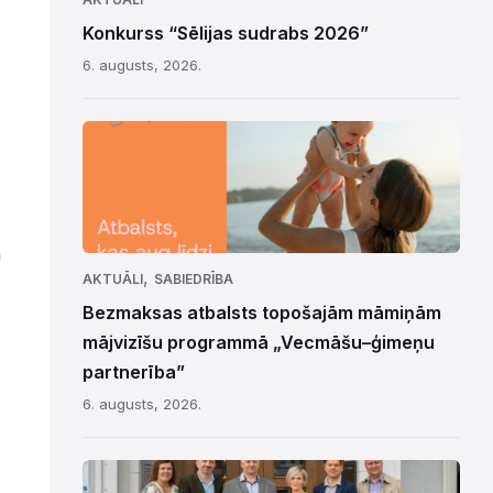
Konkurss “Sēlijas sudrabs 2026”
6. augusts, 2026.
n
,
AKTUĀLI
SABIEDRĪBA
Bezmaksas atbalsts topošajām māmiņām
mājvizīšu programmā „Vecmāšu–ģimeņu
partnerība”
6. augusts, 2026.