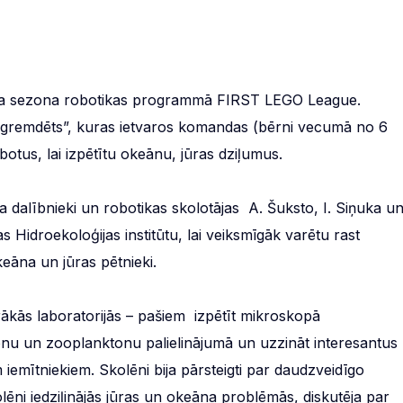
una sezona robotikas programmā FIRST LEGO League.
gremdēts”, kuras ietvaros komandas (bērni vecumā no 6
tus, lai izpētītu okeānu, jūras dziļumus.
a dalībnieki un robotikas skolotājas A. Šuksto, I. Siņuka u
 Hidroekoloģijas institūtu, lai veiksmīgāk varētu rast
āna un jūras pētnieki.
airākās laboratorijās – pašiem izpētīt mikroskopā
tonu un zooplanktonu palielinājumā un uzzināt interesantus
iemītniekiem. Skolēni bija pārsteigti par daudzveidīgo
lēni iedziļinājās jūras un okeāna problēmās, diskutēja par