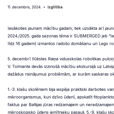
11. decembris, 2024.
Izglītība
Iesākoties jaunam mācību gadam, tiek uzsākta arī ja
2024./2025. gada sezonas tēma ir SUBMERGED jeb “Ie
līdz 16 gadiem) izmantos radošo domāšanu un Lego robo
5. decembrī Ilūkstes Raiņa vidusskolas robotikas pulciņ
V. Tolmante devās izzinošā mācību ekskursijā uz Latvijas
dažādus risinājumus problēmām, ar kurām saskaras oke
1.-3. klašu skolēniem bija iespēja praktiski darboties v
mikroorganismus, kuri dzīvo ūdenī, apskatīt fitoplank
faktus par Baltijas jūras redzamajiem un neredzamajiem 
mikroskopisko ūdens iemītnieku pasauli. 5.-9. klašu sko