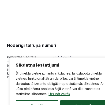
Noderīgi tālruņa numuri
Pārvaldes vadītāja
654 478 54
Sīkdatņu iestatījumi
Iesniegumi,
654 478 50
informācija,
Šī tīmekļa vietne izmanto sīkdatnes, lai uzlabotu tīmekļa
konsultācijas
(VPVKAC)
vietnes funkcionalitāti un darbību. Lai šī tīmekļa vietne
darbotos tā izmanto obligāti nepieciešamās sīkdatnes. Ar
Jūsu piekrišanu papildus šajā vietnē var tikt izmantotas
statistikas sīkdatnes.
Uzzināt vairāk