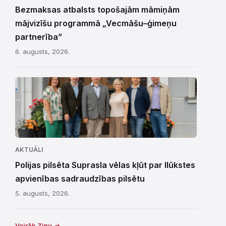
Bezmaksas atbalsts topošajām māmiņām
mājvizīšu programmā „Vecmāšu–ģimeņu
partnerība”
6. augusts, 2026.
AKTUĀLI
Polijas pilsēta Suprasla vēlas kļūt par Ilūkstes
apvienības sadraudzības pilsētu
5. augusts, 2026.
Vairāk Ziņu