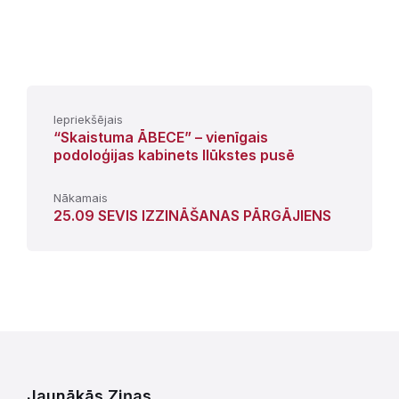
Iepriekšējais
“Skaistuma ĀBECE” – vienīgais
podoloģijas kabinets Ilūkstes pusē
Nākamais
25.09 SEVIS IZZINĀŠANAS PĀRGĀJIENS
Jaunākās Ziņas