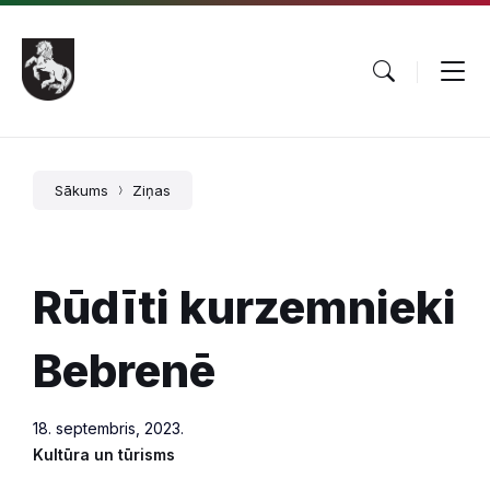
Pāriet
Skip
Skip
uz
to
to
saturu
main
footer
navigation
Sākums
Ziņas
Rūdīti kurzemnieki
Bebrenē
18. septembris, 2023.
Kultūra un tūrisms