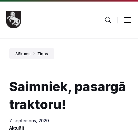
Pāriet
Skip
Skip
uz
to
to
saturu
main
footer
navigation
Sākums
Ziņas
Saimniek, pasargā
traktoru!
7. septembris, 2020.
Aktuāli