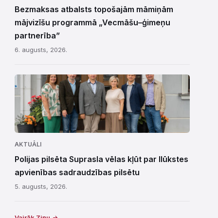
Bezmaksas atbalsts topošajām māmiņām
mājvizīšu programmā „Vecmāšu–ģimeņu
partnerība”
6. augusts, 2026.
AKTUĀLI
Polijas pilsēta Suprasla vēlas kļūt par Ilūkstes
apvienības sadraudzības pilsētu
5. augusts, 2026.
Vairāk Ziņu