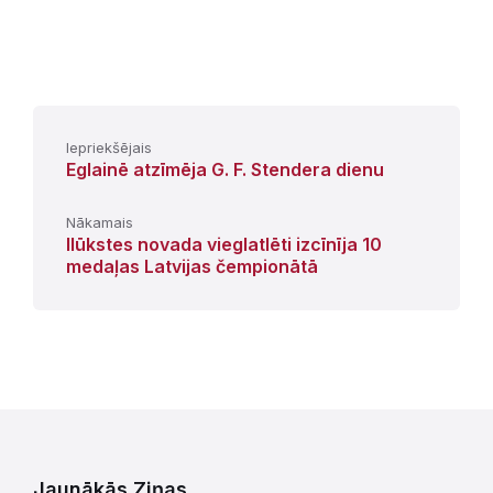
Iepriekšējais
Eglainē atzīmēja G. F. Stendera dienu
Nākamais
Ilūkstes novada vieglatlēti izcīnīja 10
medaļas Latvijas čempionātā
Jaunākās Ziņas