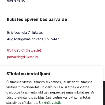
654 478 50
Ilūkstes apvienības pārvalde
Brīvības iela 7, Ilūkste,
Augšdaugavas novads, LV-5447
654 625 01 (lietvede)
parvalde@ilukste.lv
Sīkdatņu iestatījumi
Šī tīmekļa vietne izmanto sīkdatnes, lai uzlabotu tīmekļa
vietnes funkcionalitāti un darbību. Lai šī tīmekļa vietne
darbotos tā izmanto obligāti nepieciešamās sīkdatnes. Ar
Jūsu piekrišanu papildus šajā vietnē var tikt izmantotas
Privātuma politika
Piekļūstamība
Lapas karte
statistikas sīkdatnes.
Uzzināt vairāk