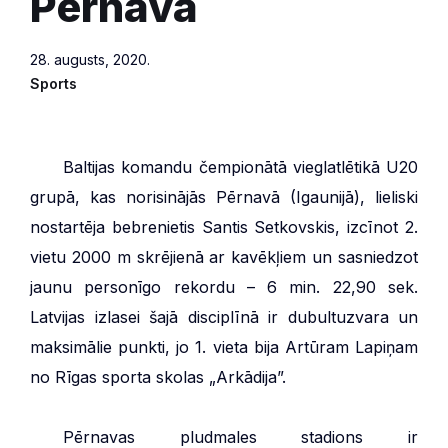
Pērnavā
28. augusts, 2020.
Sports
***
Baltijas komandu čempionātā vieglatlētikā U20
grupā, kas norisinājās Pērnavā (Igaunijā), lieliski
nostartēja bebrenietis Santis Setkovskis, izcīnot 2.
vietu 2000 m skrējienā ar kavēkļiem un sasniedzot
jaunu personīgo rekordu – 6 min. 22,90 sek.
Latvijas izlasei šajā disciplīnā ir dubultuzvara un
maksimālie punkti, jo 1. vieta bija Artūram Lapiņam
no Rīgas sporta skolas „Arkādija”.
***
Pērnavas pludmales stadions ir