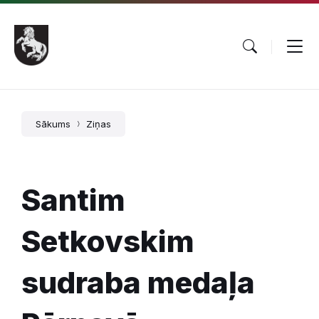
Pāriet
Skip
Skip
uz
to
to
saturu
main
footer
navigation
Sākums
Ziņas
Santim
Setkovskim
sudraba medaļa