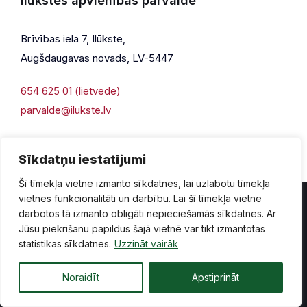
Ilūkstes apvienības pārvalde
Brīvības iela 7, Ilūkste,
Augšdaugavas novads, LV-5447
654 625 01 (lietvede)
parvalde@ilukste.lv
Sīkdatņu iestatījumi
Šī tīmekļa vietne izmanto sīkdatnes, lai uzlabotu tīmekļa
vietnes funkcionalitāti un darbību. Lai šī tīmekļa vietne
darbotos tā izmanto obligāti nepieciešamās sīkdatnes. Ar
Jūsu piekrišanu papildus šajā vietnē var tikt izmantotas
Privātuma politika
Piekļūstamība
Lapas karte
statistikas sīkdatnes.
Uzzināt vairāk
Vecā mājaslapas versija
Noraidīt
Apstiprināt
© 2026 Ilūkste, publicētā satura visas tiesības aizsargātas.