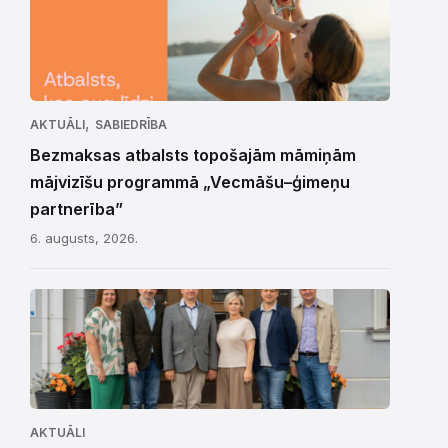
,
AKTUĀLI
SABIEDRĪBA
Bezmaksas atbalsts topošajām māmiņām
mājvizīšu programmā „Vecmāšu–ģimeņu
partnerība”
6. augusts, 2026.
AKTUĀLI