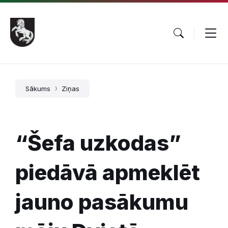
Pāriet
Skip
Skip
uz
to
to
saturu
main
footer
navigation
Sākums
Ziņas
“Šefa uzkodas”
piedāvā apmeklēt
jauno pasākumu