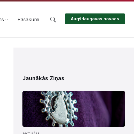
Augšdaugavas novads
ms
Pasākumi
Jaunākās Ziņas
AKTUĀLI