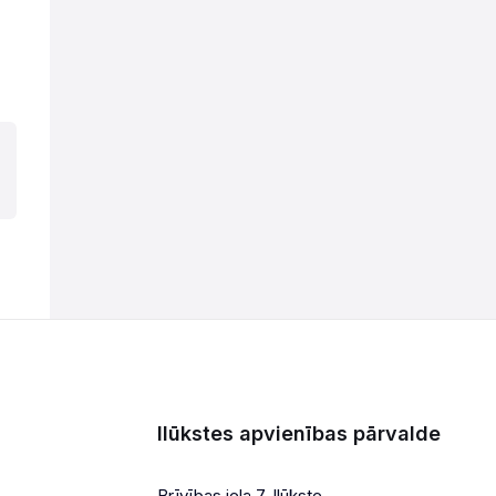
Ilūkstes apvienības pārvalde
Brīvības iela 7, Ilūkste,