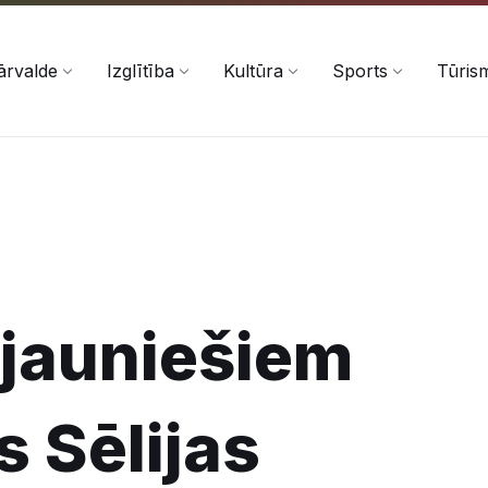
ārvalde
Izglītība
Kultūra
Sports
Tūris
 jauniešiem
s Sēlijas