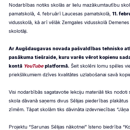
Nodarbības notiks skolās ar lielu mazākumtautību sko
pamatskolā, 4. februārī Laucesas pamatskolā,
11. feb
vidusskolā, kā arī vēlāk Zemgales vidusskolā Demenes p
skolotāji.
Ar Augšdaugavas novada pašvaldības tehnisko atba
pasākuma tiešraide, kuru varēs vērot kopienu sad
kontā
YouTube
platformā.
Šeit skolēni lomu spēles vi
priekšlikumiem dzīves kvalitātes uzlabošanai savā kopi
Visi nodarbībās sagatavotie lekciju materiāli tiks nodo
skola dāvanā saņems divus Sēlijas piederības plakātus 
zīmēm. Tāpat skolām tiks dāvināta izdevniecības “Jāņa 
Projektu “Sarunas Sēlijas nākotnei” īsteno biedrība “Ko