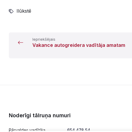
Ilūkstē
Iepriekšējais
Vakance autogreidera vadītāja amatam
Noderīgi tālruņa numuri
Pārvaldes vadītāja
654 478 54