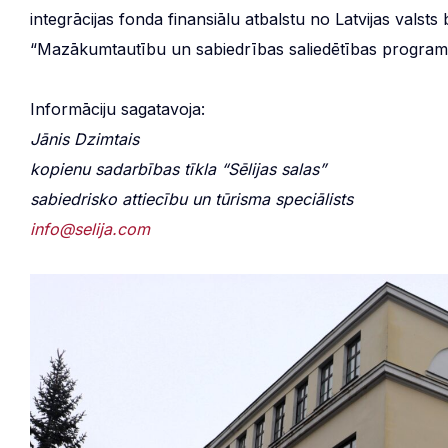
integrācijas fonda finansiālu atbalstu no Latvijas valsts 
“Mazākumtautību un sabiedrības saliedētības programm
Informāciju sagatavoja:
Jānis Dzimtais
kopienu sadarbības tīkla “Sēlijas salas”
sabiedrisko attiecību un tūrisma speciālists
info@selija.com