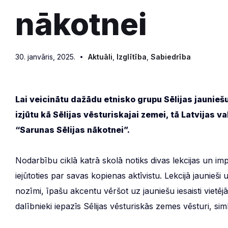
nākotnei
30. janvāris, 2025.
Aktuāli
,
Izglītība
,
Sabiedrība
Lai veicinātu dažādu etnisko grupu Sēlijas jauniešu
izjūtu kā Sēlijas vēsturiskajai zemei, tā Latvijas v
“Sarunas Sēlijas nākotnei”.
Nodarbību ciklā katrā skolā notiks divas lekcijas un imp
iejūtoties par savas kopienas aktīvistu. Lekcijā jaunieš
nozīmi, īpašu akcentu vēršot uz jauniešu iesaisti vietē
dalībnieki iepazīs Sēlijas vēsturiskās zemes vēsturi, s