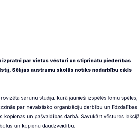
 izpratni par vietas vēsturi un stiprinātu piederības
alstij, Sēlijas austrumu skolās notiks nodarbību cikls
rovizēta sarunu studija. kurā jaunieši izspēlēs lomu spēles,
i uzzinās par nevalstisko organizāciju darbību un līdzdalības
jās kopienas un pašvaldības darbā. Savukārt vēstures lekcij
imbolus un kopienu daudzveidību.