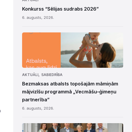
Konkurss “Sēlijas sudrabs 2026”
6. augusts, 2026.
,
AKTUĀLI
SABIEDRĪBA
Bezmaksas atbalsts topošajām māmiņām
mājvizīšu programmā „Vecmāšu–ģimeņu
partnerība”
6. augusts, 2026.
ā