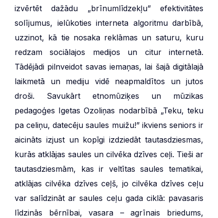
izvērtēt dažādu „brīnumlīdzekļu” efektivitātes
solījumus, ielūkoties interneta algoritmu darbībā,
uzzinot, kā tie nosaka reklāmas un saturu, kuru
redzam sociālajos medijos un citur internetā.
Tādējādi pilnveidot savas iemaņas, lai šajā digitālajā
laikmetā un mediju vidē neapmaldītos un jutos
droši. Savukārt etnomūziķes un mūzikas
pedagoģes Igetas Ozoliņas nodarbībā „Teku, teku
pa celiņu, datecēju saules muižu!” ikviens seniors ir
aicināts izjust un kopīgi izdziedāt tautasdziesmas,
kurās atklājas saules un cilvēka dzīves ceļi. Tieši ar
tautasdziesmām, kas ir veltītas saules tematikai,
atklājas cilvēka dzīves ceļš, jo cilvēka dzīves ceļu
var salīdzināt ar saules ceļu gada ciklā: pavasaris
līdzinās bērnībai, vasara – agrīnais briedums,