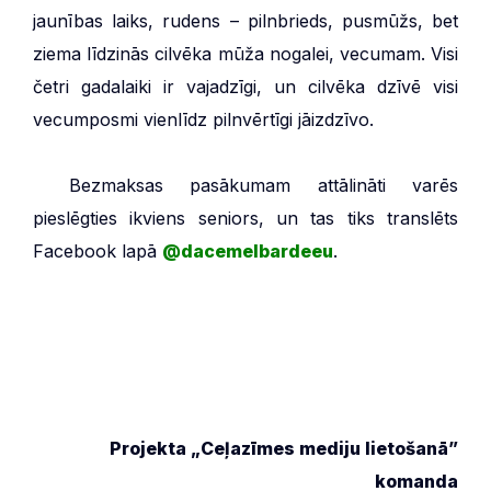
jaunības laiks, rudens – pilnbrieds, pusmūžs, bet
ziema līdzinās cilvēka mūža nogalei, vecumam. Visi
četri gadalaiki ir vajadzīgi, un cilvēka dzīvē visi
vecumposmi vienlīdz pilnvērtīgi jāizdzīvo.
***
Bezmaksas pasākumam attālināti varēs
pieslēgties ikviens seniors, un tas tiks translēts
Facebook lapā
@dacemelbardeeu
.
Projekta „Ceļazīmes mediju lietošanā”
komanda