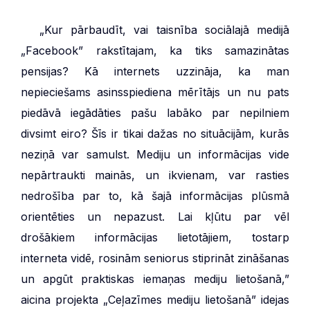
***
„Kur pārbaudīt, vai taisnība sociālajā medijā
„Facebook” rakstītajam, ka tiks samazinātas
pensijas? Kā internets uzzināja, ka man
nepieciešams asinsspiediena mērītājs un nu pats
piedāvā iegādāties pašu labāko par nepilniem
divsimt eiro? Šīs ir tikai dažas no situācijām, kurās
neziņā var samulst. Mediju un informācijas vide
nepārtraukti mainās, un ikvienam, var rasties
nedrošība par to, kā šajā informācijas plūsmā
orientēties un nepazust. Lai kļūtu par vēl
drošākiem informācijas lietotājiem, tostarp
interneta vidē, rosinām seniorus stiprināt zināšanas
un apgūt praktiskas iemaņas mediju lietošanā,”
aicina projekta „Ceļazīmes mediju lietošanā” idejas