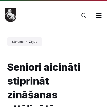
Pāriet
Skip
Skip
uz
to
to
saturu
main
footer
navigation
Sākums
Ziņas
Seniori aicināti
stiprināt
zināšanas