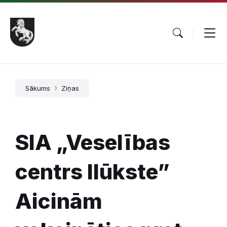
Pāriet
Skip
Skip
uz
to
to
saturu
main
footer
navigation
Sākums
Ziņas
SIA „Veselības
centrs Ilūkste”
Aicinām