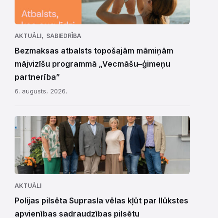
,
AKTUĀLI
SABIEDRĪBA
Bezmaksas atbalsts topošajām māmiņām
mājvizīšu programmā „Vecmāšu–ģimeņu
partnerība”
6. augusts, 2026.
AKTUĀLI
Polijas pilsēta Suprasla vēlas kļūt par Ilūkstes
apvienības sadraudzības pilsētu