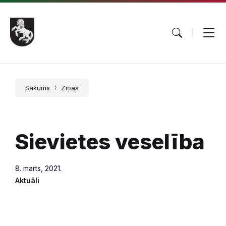
Pāriet
Skip
Skip
uz
to
to
saturu
main
footer
navigation
Sākums
Ziņas
Sievietes veselība
8. marts, 2021.
Aktuāli