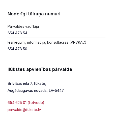
Noderīgi tālruņa numuri
Pārvaldes vadītāja
654 478 54
Iesniegumi, informācija, konsultācijas (VPVKAC)
654 478 50
Ilūkstes apvienības pārvalde
Brīvības iela 7, Ilūkste,
Augšdaugavas novads, LV-5447
654 625 01 (lietvede)
parvalde@ilukste.lv