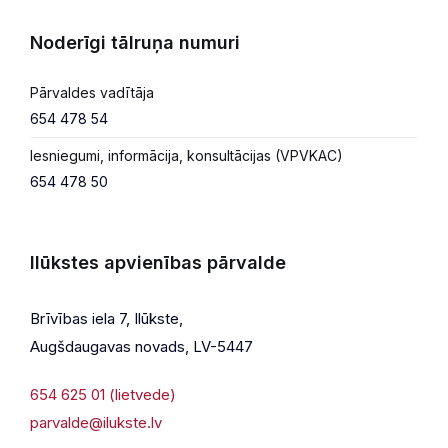
Noderīgi tālruņa numuri
Pārvaldes vadītāja
654 478 54
Iesniegumi, informācija, konsultācijas (VPVKAC)
654 478 50
Ilūkstes apvienības pārvalde
Brīvības iela 7, Ilūkste,
Augšdaugavas novads, LV-5447
654 625 01 (lietvede)
parvalde@ilukste.lv