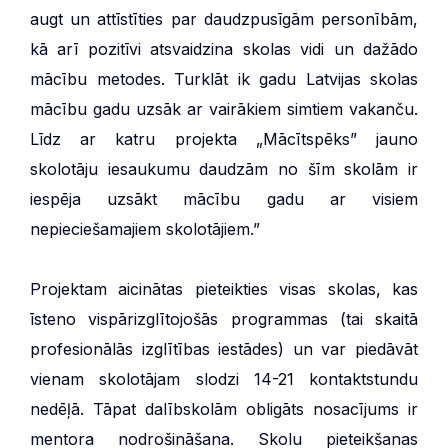
augt un attīstīties par daudzpusīgām personībām,
kā arī pozitīvi atsvaidzina skolas vidi un dažādo
mācību metodes. Turklāt ik gadu Latvijas skolas
mācību gadu uzsāk ar vairākiem simtiem vakanču.
Līdz ar katru projekta „Mācītspēks” jauno
skolotāju iesaukumu daudzām no šīm skolām ir
iespēja uzsākt mācību gadu ar visiem
nepieciešamajiem skolotājiem.”
Projektam aicinātas pieteikties visas skolas, kas
īsteno vispārizglītojošās programmas (tai skaitā
profesionālās izglītības iestādes) un var piedāvāt
vienam skolotājam slodzi 14-21 kontaktstundu
nedēļā. Tāpat dalībskolām obligāts nosacījums ir
mentora nodrošināšana. Skolu pieteikšanas