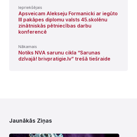
Iepriekšējais
Apsveicam Alekseju Formanicki ar iegūto
III pakāpes diplomu valsts 45.skolēnu
zinātniskās pētniecības darbu
konferencē
Nākamais
Notiks NVA sarunu cikla “Sarunas
dzīvajā! brivpratigie.lv” trešā tiešraide
Jaunākās Ziņas