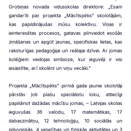
Grobiņas novada vidusskolas direktore: „Esam
gandarīti par projekta „Mācītspēks” skolotājām,
kas papildinājušas mūsu kolektīvu. Viņas ir
ieinteresētas procesos, gatavas pilnveidot esošās
zināšanas un apgūt jaunas, specifiskas lietas, kas
raksturīgas pedagoģijai un reālajai dzīvei. Ar jomas
kolēģiem veidojas simbioze, kur ieguvēji ir visi
iesaistītie, arī skolēni un viņu vecāki.”
Projekta „Mācītspēks” pirmā gada jaunie skolotāji
pārstāv ļoti plašu speciālistu loku, attiecīgi
papildinot dažādas mācību jomas, – Latvijas skolas
ieguvušas 36 valodu, 17 matemātikas, 17
dabaszinātņu, 12 tehnoloģiju, 10 sociālās un
pilsoniskās, 4 veselības un fiziskās aktivitātes un 3