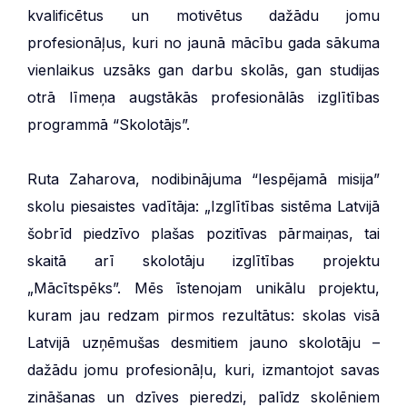
kvalificētus un motivētus dažādu jomu
profesionāļus, kuri no jaunā mācību gada sākuma
vienlaikus uzsāks gan darbu skolās, gan studijas
otrā līmeņa augstākās profesionālās izglītības
programmā “Skolotājs”.
Ruta Zaharova, nodibinājuma “Iespējamā misija”
skolu piesaistes vadītāja: „Izglītības sistēma Latvijā
šobrīd piedzīvo plašas pozitīvas pārmaiņas, tai
skaitā arī skolotāju izglītības projektu
„Mācītspēks”. Mēs īstenojam unikālu projektu,
kuram jau redzam pirmos rezultātus: skolas visā
Latvijā uzņēmušas desmitiem jauno skolotāju –
dažādu jomu profesionāļu, kuri, izmantojot savas
zināšanas un dzīves pieredzi, palīdz skolēniem