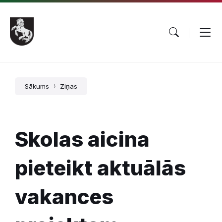
Pāriet
Skip
Skip
uz
to
to
saturu
main
footer
navigation
Sākums
Ziņas
Skolas aicina
pieteikt aktuālās
vakances