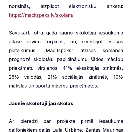
norisinās, aizpildot elektronisku anketu:
https://macitspeks.lv/skolam/
.
Savukārt, otrā gada jauno skolotāju iesaukuma
atlase arvien turpinās, un, izvērtējot esošos
pieteikumus, „Mācītspēks” atlases komanda
prognozē skolotāju papildinājumu šādos mācību
priekšmetu virzienos: 41% eksaktajās zinātnēs,
26% valodās, 21% sociālajās zinātnēs, 10%
mākslas un sporta mācību priekšmetos.
Jaunie skolotāji jau skolās
Ar pieredzi par projekta pirmā iesaukuma
dalībniekiem dalās Laila Urbāne, Zentas Mauriņas