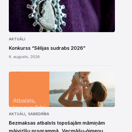
AKTUĀLI
Konkurss “Sēlijas sudrabs 2026”
6. augusts, 2026.
,
AKTUĀLI
SABIEDRĪBA
Bezmaksas atbalsts topošajām māmiņām
mājvizīšu programmā „Vecmāšu–ģimeņu