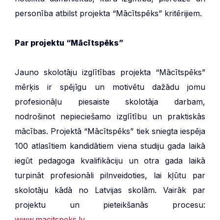
personība atbilst projekta “Mācītspēks” kritērijiem.
Par projektu
“Mācītspēks”
Jauno skolotāju izglītības projekta “Mācītspēks”
mērķis ir spējīgu un motivētu dažādu jomu
profesionāļu piesaiste skolotāja darbam,
nodrošinot nepieciešamo izglītību un praktiskās
mācības. Projektā “Mācītspēks” tiek sniegta iespēja
100 atlasītiem kandidātiem viena studiju gada laikā
iegūt pedagoga kvalifikāciju un otra gada laikā
turpināt profesionāli pilnveidoties, lai kļūtu par
skolotāju kādā no Latvijas skolām. Vairāk par
projektu un pieteikšanās procesu:
www.macitspeks.lv
.