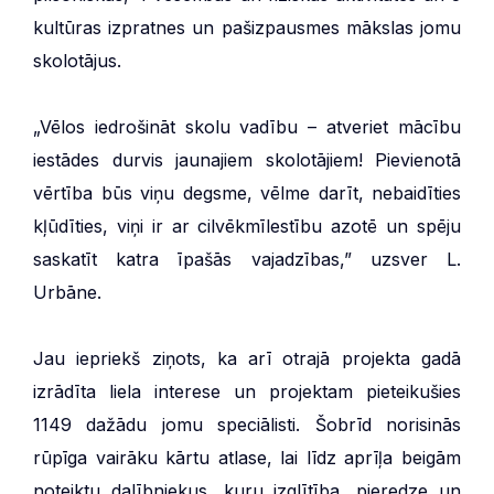
kultūras izpratnes un pašizpausmes mākslas jomu
skolotājus.
„Vēlos iedrošināt skolu vadību – atveriet mācību
iestādes durvis jaunajiem skolotājiem! Pievienotā
vērtība būs viņu degsme, vēlme darīt, nebaidīties
kļūdīties, viņi ir ar cilvēkmīlestību azotē un spēju
saskatīt katra īpašās vajadzības,” uzsver L.
Urbāne.
Jau iepriekš ziņots, ka arī otrajā projekta gadā
izrādīta liela interese un projektam pieteikušies
1149 dažādu jomu speciālisti. Šobrīd norisinās
rūpīga vairāku kārtu atlase, lai līdz aprīļa beigām
noteiktu dalībniekus, kuru izglītība, pieredze un