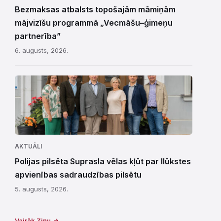
Bezmaksas atbalsts topošajām māmiņām
mājvizīšu programmā „Vecmāšu–ģimeņu
partnerība”
6. augusts, 2026.
AKTUĀLI
Polijas pilsēta Suprasla vēlas kļūt par Ilūkstes
apvienības sadraudzības pilsētu
5. augusts, 2026.
Vairāk Ziņu