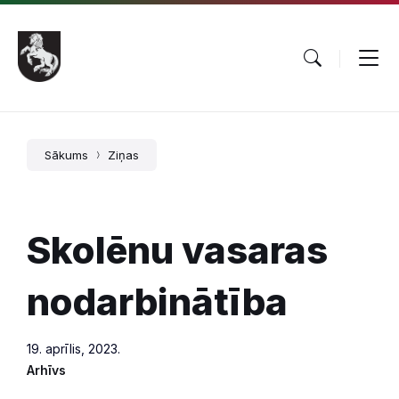
Pāriet
Skip
Skip
uz
to
to
saturu
main
footer
navigation
Sākums
Ziņas
Skolēnu vasaras
nodarbinātība
19. aprīlis, 2023.
Arhīvs