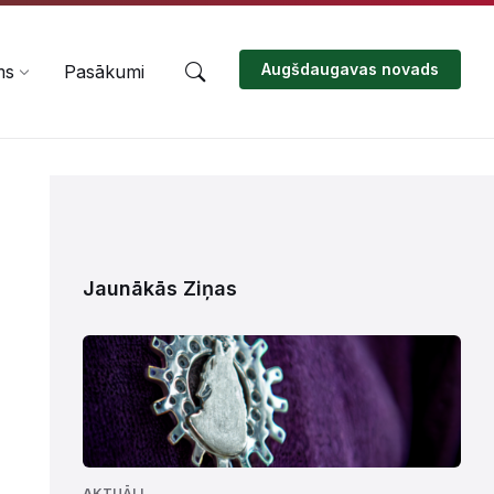
Augšdaugavas novads
ms
Pasākumi
Jaunākās Ziņas
AKTUĀLI