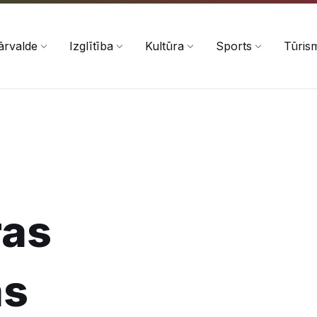
ārvalde
Izglītība
Kultūra
Sports
Tūris
ras
as