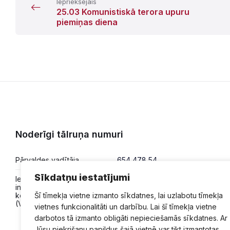
Iepriekšējais
25.03 Komunistiskā terora upuru
piemiņas diena
Noderīgi tālruņa numuri
Pārvaldes vadītāja
654 478 54
Sīkdatņu iestatījumi
Iesniegumi,
654 478 50
informācija,
konsultācijas
Šī tīmekļa vietne izmanto sīkdatnes, lai uzlabotu tīmekļa
(VPVKAC)
vietnes funkcionalitāti un darbību. Lai šī tīmekļa vietne
darbotos tā izmanto obligāti nepieciešamās sīkdatnes. Ar
Jūsu piekrišanu papildus šajā vietnē var tikt izmantotas