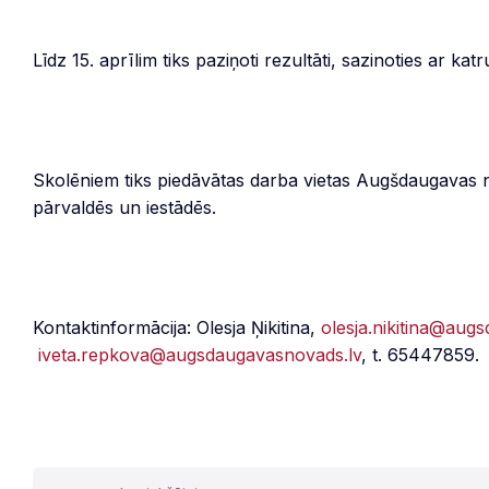
Līdz 15. aprīlim tiks paziņoti rezultāti, sazinoties ar ka
Skolēniem tiks piedāvātas darba vietas Augšdaugavas 
pārvaldēs un iestādēs.
Kontaktinformācija: Olesja Ņikitina,
olesja.nikitina@aug
iveta.repkova@augsdaugavasnovads.lv
, t. 65447859.