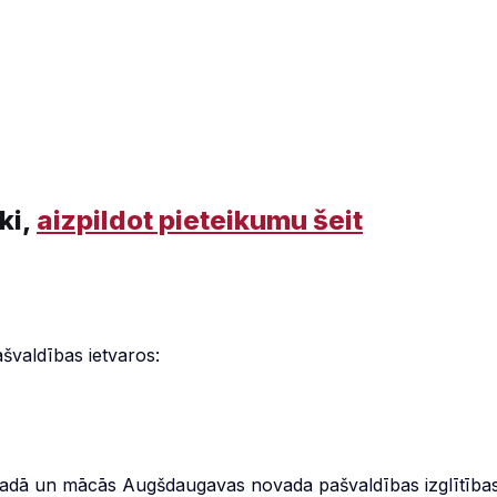
ki,
aizpildot pieteikumu šeit
ašvaldības ietvaros:
ovadā un mācās Augšdaugavas novada pašvaldības izglītība