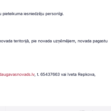
tru pieteikuma iesniedzēju personīgi.
novada teritorijā, pie novada uzņēmējiem, novada pagastu
sdaugavasnovads.lv
, t. 65437663 vai Iveta Repkova,