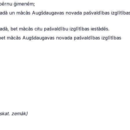
dzbērnu ģimenēm;
ovadā un mācās Augšdaugavas novada pašvaldības izglītība
adā, bet mācās citu pašvaldību izglītības iestādēs.
s, bet mācās Augšdaugavas novada pašvaldības izglītības
skat. zemāk)