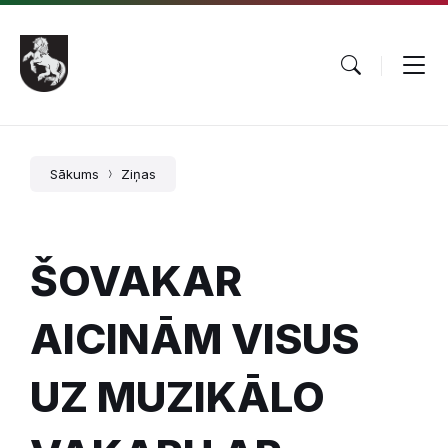
Pāriet
Skip
Skip
uz
to
to
saturu
main
footer
navigation
Sākums
Ziņas
ŠOVAKAR
AICINĀM VISUS
UZ MUZIKĀLO