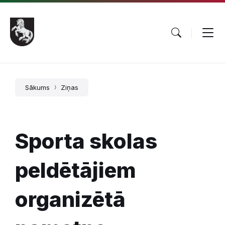
Pāriet
Skip
Skip
uz
to
to
saturu
main
footer
navigation
Sākums
Ziņas
Sporta skolas
peldētājiem
organizētā