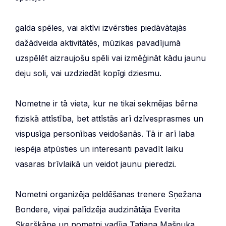
galda spēles, vai aktīvi izvērsties piedāvātajās
dažādveida aktivitātēs, mūzikas pavadījumā
uzspēlēt aizraujošu spēli vai izmēģināt kādu jaunu
deju soli, vai uzdziedāt kopīgi dziesmu.
Nometne ir tā vieta, kur ne tikai sekmējas bērna
fiziskā attīstība, bet attīstās arī dzīvesprasmes un
vispusīga personības veidošanās. Tā ir arī laba
iespēja atpūsties un interesanti pavadīt laiku
vasaras brīvlaikā un veidot jaunu pieredzi.
Nometni organizēja peldēšanas trenere Sņežana
Bondere, viņai palīdzēja audzinātāja Everita
Sķerškāne un nometni vadīja Tatjana Mašņuka.