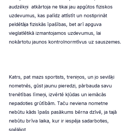
audzēkņi atkārtoja ne tikai jau apgūtos fiziskos
uzdevumus, kas palīdz attīstīt un nostiprināt
peldētāja fiziskās īpašības, bet arī apguva
vieglatlētikā izmantojamos uzdevumus, lai
nokārtotu jaunos kontrolnormtīvus uz sauszemes.
Katrs, pat mazs sportists, treniņos, un jo sevišķi
nometnēs, gūst jaunu pieredzi, pārbauda savu
trenētības līmeņi, izvērtē kļūdas un iemācās
nepadoties grūtībām. Taču neviena nometne
nebūtu kāds īpašs pasākums bērna dzīvē, ja tajā
nebūtu brīva laika, kur ir iespēja sadarboties,
spēlējot