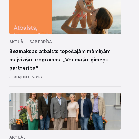
,
AKTUĀLI
SABIEDRĪBA
Bezmaksas atbalsts topošajām māmiņām
mājvizīšu programmā „Vecmāšu–ģimeņu
partnerība”
6. augusts, 2026.
AKTUĀLI