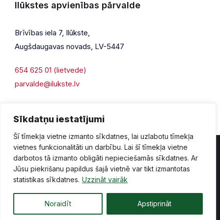
Ilūkstes apvienības pārvalde
Brīvības iela 7, Ilūkste,
Augšdaugavas novads, LV-5447
654 625 01 (lietvede)
parvalde@ilukste.lv
Sīkdatņu iestatījumi
Šī tīmekļa vietne izmanto sīkdatnes, lai uzlabotu tīmekļa
vietnes funkcionalitāti un darbību. Lai šī tīmekļa vietne
darbotos tā izmanto obligāti nepieciešamās sīkdatnes. Ar
Jūsu piekrišanu papildus šajā vietnē var tikt izmantotas
Privātuma politika
Piekļūstamība
Lapas karte
statistikas sīkdatnes.
Uzzināt vairāk
Vecā mājaslapas versija
Noraidīt
Apstiprināt
© 2026 Ilūkste, publicētā satura visas tiesības aizsargātas.