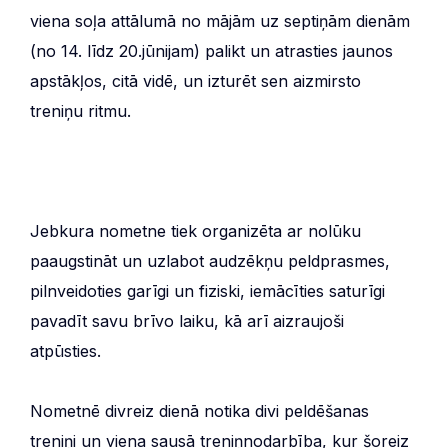
viena soļa attālumā no mājām uz septiņām dienām
(no 14. līdz 20.jūnijam) palikt un atrasties jaunos
apstākļos, citā vidē, un izturēt sen aizmirsto
treniņu ritmu.
Jebkura nometne tiek organizēta ar nolūku
paaugstināt un uzlabot audzēkņu peldprasmes,
pilnveidoties garīgi un fiziski, iemācīties saturīgi
pavadīt savu brīvo laiku, kā arī aizraujoši
atpūsties.
Nometnē divreiz dienā notika divi peldēšanas
treniņi un viena sausā treniņnodarbība, kur šoreiz