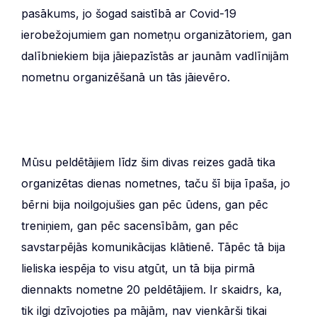
pasākums, jo šogad saistībā ar Covid-19
ierobežojumiem gan nometņu organizātoriem, gan
dalībniekiem bija jāiepazīstās ar jaunām vadlīnijām
nometnu organizēšanā un tās jāievēro.
Mūsu peldētājiem līdz šim divas reizes gadā tika
organizētas dienas nometnes, taču šī bija īpaša, jo
bērni bija noilgojušies gan pēc ūdens, gan pēc
treniņiem, gan pēc sacensībām, gan pēc
savstarpējās komunikācijas klātienē. Tāpēc tā bija
lieliska iespēja to visu atgūt, un tā bija pirmā
diennakts nometne 20 peldētājiem. Ir skaidrs, ka,
tik ilgi dzīvojoties pa mājām, nav vienkārši tikai