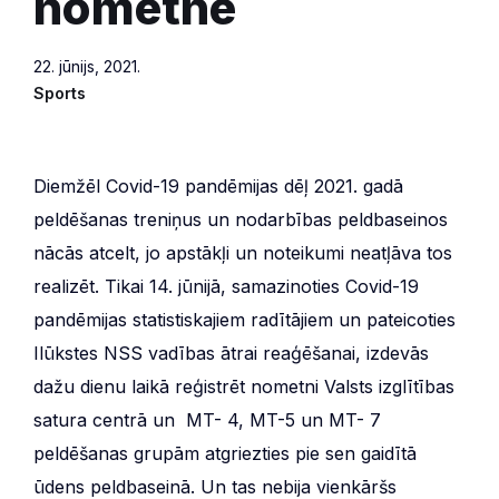
nometne
22. jūnijs, 2021.
Sports
Diemžēl Covid-​19 pandēmijas dēļ 2021. gadā
peldēšanas treniņus un nodarbības peldbaseinos
nācās atcelt, jo apstākļi un noteikumi neatļāva tos
realizēt. Tikai 14. jūnijā, samazinoties Covid-​19
pandēmijas statistiskajiem radītājiem un pateicoties
Ilūkstes NSS vadības ātrai reaģēšanai, izdevās
dažu dienu laikā reģistrēt nometni Valsts izglītības
satura centrā un MT- 4, MT-5 un MT- 7
peldēšanas grupām atgriezties pie sen gaidītā
ūdens peldbaseinā. Un tas nebija vienkāršs