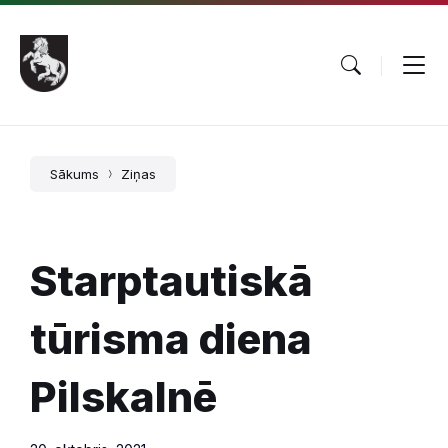
Pāriet
Skip
Skip
uz
to
to
saturu
main
footer
navigation
Sākums
Ziņas
Starptautiskā
tūrisma diena
Pilskalnē