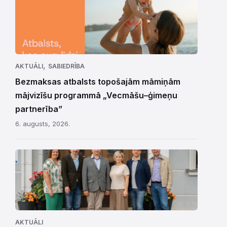
,
AKTUĀLI
SABIEDRĪBA
Bezmaksas atbalsts topošajām māmiņām
mājvizīšu programmā „Vecmāšu–ģimeņu
partnerība”
6. augusts, 2026.
AKTUĀLI