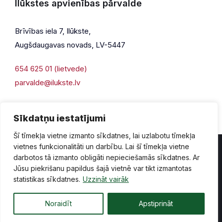
Ilūkstes apvienības pārvalde
Brīvības iela 7, Ilūkste,
Augšdaugavas novads, LV-5447
654 625 01 (lietvede)
parvalde@ilukste.lv
Sīkdatņu iestatījumi
Šī tīmekļa vietne izmanto sīkdatnes, lai uzlabotu tīmekļa
vietnes funkcionalitāti un darbību. Lai šī tīmekļa vietne
darbotos tā izmanto obligāti nepieciešamās sīkdatnes. Ar
Jūsu piekrišanu papildus šajā vietnē var tikt izmantotas
Privātuma politika
Piekļūstamība
Lapas karte
statistikas sīkdatnes.
Uzzināt vairāk
Vecā mājaslapas versija
Noraidīt
Apstiprināt
© 2026 Ilūkste, publicētā satura visas tiesības aizsargātas.