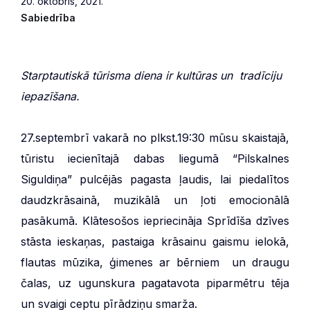
20. oktobris, 2021.
Sabiedrība
Starptautiskā tūrisma diena ir kultūras un
tradīciju
iepazīšana.
27.septembrī vakarā no plkst.19:30 mūsu skaistajā,
tūristu iecienītajā dabas liegumā “Pilskalnes
Siguldiņa” pulcējās pagasta ļaudis, lai piedalītos
daudzkrāsainā, muzikālā un ļoti emocionālā
pasākumā. Klātesošos iepriecināja Sprīdīša dzīves
stāsta ieskaņas, pastaiga krāsainu gaismu ielokā,
flautas mūzika, ģimenes ar bērniem un draugu
čalas, uz ugunskura pagatavota piparmētru tēja
un svaigi ceptu pīrādziņu smarža.