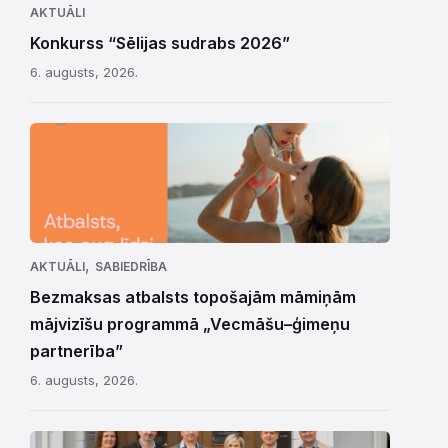
AKTUĀLI
Konkurss “Sēlijas sudrabs 2026”
6. augusts, 2026.
,
AKTUĀLI
SABIEDRĪBA
Bezmaksas atbalsts topošajām māmiņām
mājvizīšu programmā „Vecmāšu–ģimeņu
partnerība”
6. augusts, 2026.