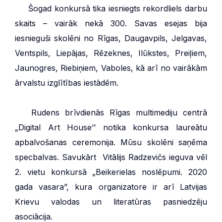
***
Šogad konkursā tika iesniegts rekordliels darbu
skaits – vairāk nekā 300. Savas esejas bija
iesnieguši skolēni no Rīgas, Daugavpils, Jelgavas,
Ventspils, Liepājas, Rēzeknes, Ilūkstes, Preiļiem,
Jaunogres, Riebiņiem, Vaboles, kā arī no vairākām
ārvalstu izglītības iestādēm.
***
Rudens brīvdienās Rīgas multimediju centrā
„Digital Art House’’ notika konkursa laureātu
apbalvošanas ceremonija. Mūsu skolēni saņēma
specbalvas. Savukārt Vitālijs Radzevičs ieguva vēl
2. vietu konkursā „Beikerielas noslēpumi. 2020
gada vasara”, kura organizatore ir arī Latvijas
Krievu valodas un literatūras pasniedzēju
asociācija.