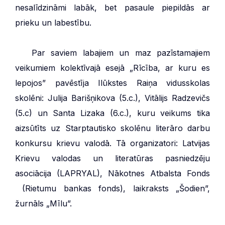
nesalīdzināmi labāk, bet pasaule piepildās ar
prieku un labestību.
***
Par saviem labajiem un maz pazīstamajiem
veikumiem kolektīvajā esejā „Rīcība, ar kuru es
lepojos” pavēstīja Ilūkstes Raiņa vidusskolas
skolēni: Julija Barišņikova (5.c.), Vitālijs Radzevičs
(5.c) un Santa Lizaka (6.c.), kuru veikums tika
aizsūtīts uz Starptautisko skolēnu literāro darbu
konkursu krievu valodā. Tā organizatori: Latvijas
Krievu valodas un literatūras pasniedzēju
asociācija (LAPRYAL), Nākotnes Atbalsta Fonds
(Rietumu bankas fonds), laikraksts „Šodien”,
žurnāls „Mīlu”.