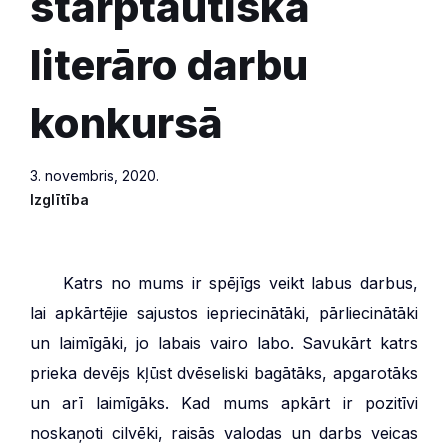
starptautiskā
literāro darbu
konkursā
3. novembris, 2020.
Izglītība
***
Katrs no mums ir spējīgs veikt labus darbus,
lai apkārtējie sajustos iepriecinātāki, pārliecinātāki
un laimīgāki, jo labais vairo labo. Savukārt katrs
prieka devējs kļūst dvēseliski bagātāks, apgarotāks
un arī laimīgāks. Kad mums apkārt ir pozitīvi
noskaņoti cilvēki, raisās valodas un darbs veicas