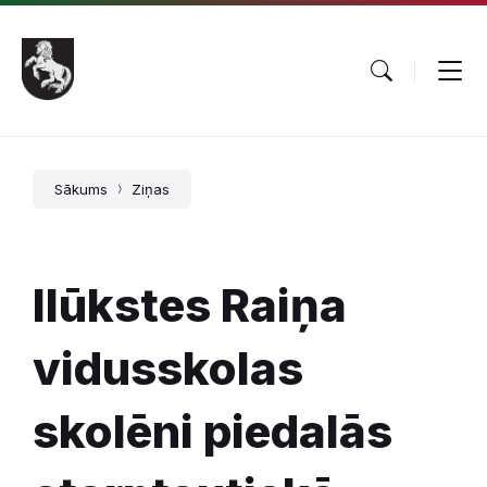
Pāriet
Skip
Skip
uz
to
to
saturu
main
footer
navigation
Sākums
Ziņas
Ilūkstes Raiņa
vidusskolas
skolēni piedalās