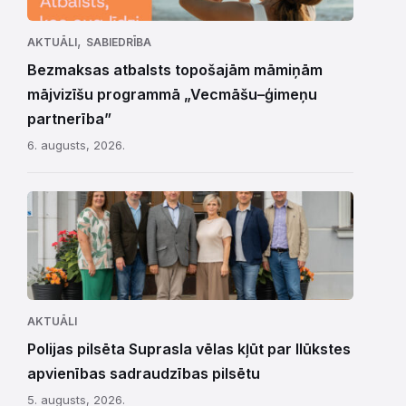
,
AKTUĀLI
SABIEDRĪBA
Bezmaksas atbalsts topošajām māmiņām
mājvizīšu programmā „Vecmāšu–ģimeņu
partnerība”
6. augusts, 2026.
AKTUĀLI
Polijas pilsēta Suprasla vēlas kļūt par Ilūkstes
apvienības sadraudzības pilsētu
5. augusts, 2026.