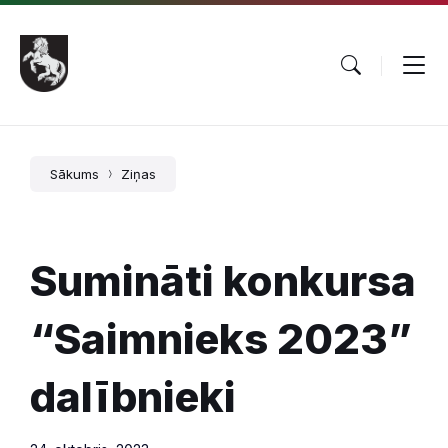
Pāriet
Skip
Skip
uz
to
to
saturu
main
footer
navigation
Sākums
Ziņas
Sumināti konkursa
“Saimnieks 2023”
dalībnieki