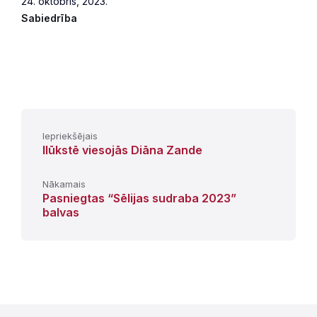
24. oktobris, 2023.
Sabiedrība
Iepriekšējais
Ilūkstē viesojās Diāna Zande
Nākamais
Pasniegtas “Sēlijas sudraba 2023”
balvas