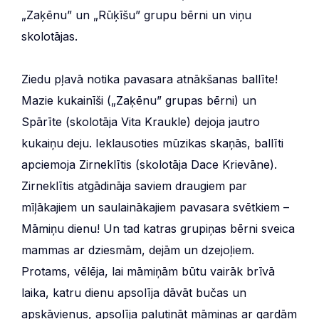
„Zaķēnu” un „Rūķīšu” grupu bērni un viņu
skolotājas.
Ziedu pļavā notika pavasara atnākšanas ballīte!
Mazie kukainīši („Zaķēnu” grupas bērni) un
Spārīte (skolotāja Vita Kraukle) dejoja jautro
kukaiņu deju. Ieklausoties mūzikas skaņās, ballīti
apciemoja Zirneklītis (skolotāja Dace Krievāne).
Zirneklītis atgādināja saviem draugiem par
mīļākajiem un saulainākajiem pavasara svētkiem –
Māmiņu dienu! Un tad katras grupiņas bērni sveica
mammas ar dziesmām, dejām un dzejoļiem.
Protams, vēlēja, lai māmiņām būtu vairāk brīvā
laika, katru dienu apsolīja dāvāt bučas un
apskāvienus, apsolīja palutināt māmiņas ar gardām