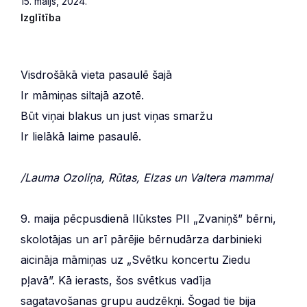
15. maijs, 2024.
Izglītība
Visdrošākā vieta pasaulē šajā
Ir māmiņas siltajā azotē.
Būt viņai blakus un just viņas smaržu
Ir lielākā laime pasaulē.
/Lauma Ozoliņa, Rūtas, Elzas un Valtera mamma
/
9. maija pēcpusdienā Ilūkstes PII „Zvaniņš” bērni,
skolotājas un arī pārējie bērnudārza darbinieki
aicināja māmiņas uz „Svētku koncertu Ziedu
pļavā”. Kā ierasts, šos svētkus vadīja
sagatavošanas grupu audzēkņi. Šogad tie bija