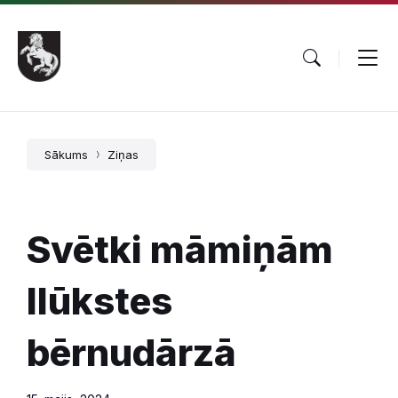
Pāriet
Skip
Skip
uz
to
to
saturu
main
footer
navigation
Sākums
Ziņas
Svētki māmiņām
Ilūkstes
bērnudārzā