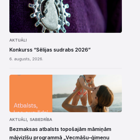
AKTUĀLI
Konkurss “Sēlijas sudrabs 2026”
6. augusts, 2026.
,
AKTUĀLI
SABIEDRĪBA
Bezmaksas atbalsts topošajām māmiņām
mājvizīšu programmā „Vecmāšu–ģimeņu