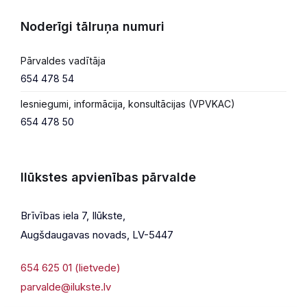
Noderīgi tālruņa numuri
Pārvaldes vadītāja
654 478 54
Iesniegumi, informācija, konsultācijas (VPVKAC)
654 478 50
Ilūkstes apvienības pārvalde
Brīvības iela 7, Ilūkste,
Augšdaugavas novads, LV-5447
654 625 01 (lietvede)
parvalde@ilukste.lv