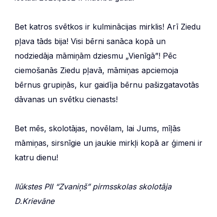
Bet katros svētkos ir kulminācijas mirklis! Arī Ziedu
pļava tāds bija! Visi bērni sanāca kopā un
nodziedāja māmiņām dziesmu „Vienīgā”! Pēc
ciemošanās Ziedu pļavā, māmiņas apciemoja
bērnus grupiņās, kur gaidīja bērnu pašizgatavotās
dāvanas un svētku cienasts!
Bet mēs, skolotājas, novēlam, lai Jums, mīļās
māmiņas, sirsnīgie un jaukie mirkļi kopā ar ģimeni ir
katru dienu!
Ilūkstes PII “Zvaniņš” pirmsskolas skolotāja
D.Krievāne