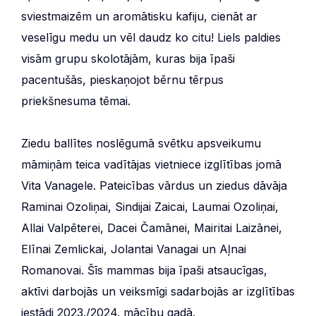
sviestmaizēm un aromātisku kafiju, cienāt ar
veselīgu medu un vēl daudz ko citu! Liels paldies
visām grupu skolotājām, kuras bija īpaši
pacentušās, pieskaņojot bērnu tērpus
priekšnesuma tēmai.
Ziedu ballītes noslēgumā svētku apsveikumu
māmiņām teica vadītājas vietniece izglītības jomā
Vita Vanagele. Pateicības vārdus un ziedus dāvāja
Raminai Ozoliņai, Sindijai Zaicai, Laumai Ozoliņai,
Allai Valpēterei, Dacei Čamānei, Mairitai Laizānei,
Elīnai Zemlickai, Jolantai Vanagai un Aļnai
Romanovai. Šīs mammas bija īpaši atsaucīgas,
aktīvi darbojās un veiksmīgi sadarbojās ar izglītības
iestādi 2023./2024. mācību gadā.