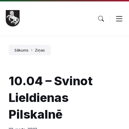
Pāriet
Skip
Skip
uz
to
to
saturu
main
footer
navigation
Sākums
Ziņas
10.04 – Svinot
Lieldienas
Pilskalnē