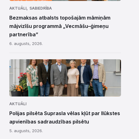
,
AKTUĀLI
SABIEDRĪBA
Bezmaksas atbalsts topošajām māmiņām
mājvizīšu programmā „Vecmāšu–ģimeņu
partnerība”
6. augusts, 2026.
AKTUĀLI
Polijas pilsēta Suprasla vēlas kļūt par Ilūkstes
apvienības sadraudzības pilsētu
5. augusts, 2026.