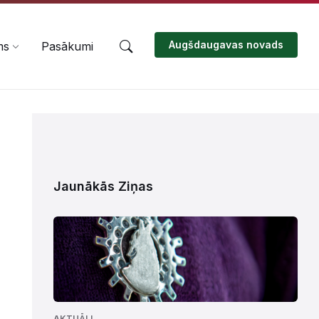
Augšdaugavas novads
ms
Pasākumi
Jaunākās Ziņas
AKTUĀLI