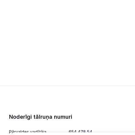
Noderīgi tālruņa numuri
Pārvaldes vadītāja
654 478 54