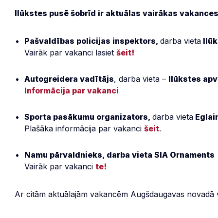
Ilūkstes pusē šobrīd ir aktuālas vairākas vakances
Pašvaldības policijas inspektors,
darba vieta
Ilūk
Vairāk par vakanci lasiet
šeit!
Autogreidera vadītājs
, darba vieta –
Ilūkstes apv
Informācija par vakanci
Sporta pasākumu organizators,
darba vieta
Eglai
Plašāka informācija par vakanci
šeit
.
Namu pārvaldnieks, darba vieta SIA Ornaments
Vairāk par vakanci
te!
Ar citām aktuālajām vakancēm Augšdaugavas novadā v