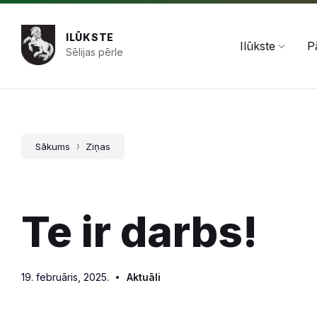
Pāriet
Skip
Skip
+371 654 478 50
pasts@ilukste.lv
uz
to
to
saturu
main
footer
ILŪKSTE
navigation
Ilūkste
P
Sēlijas pērle
Sākums
Ziņas
Te ir darbs!
19. februāris, 2025.
Aktuāli