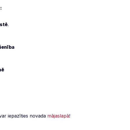
:
stē
.
ienība
nē
ar iepazīties novada
mājaslapā
!