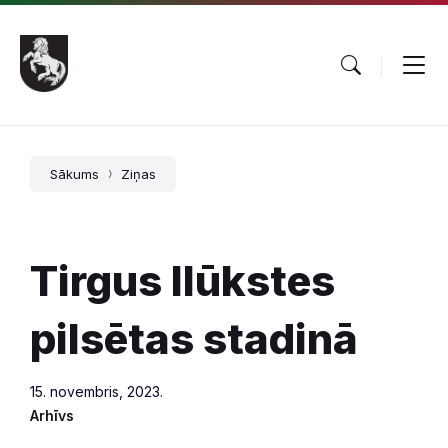
Pāriet
Skip
Skip
uz
to
to
saturu
main
footer
navigation
Sākums
Ziņas
Tirgus Ilūkstes
pilsētas stadinā
15. novembris, 2023.
Arhīvs