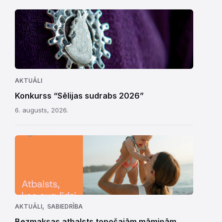
AKTUĀLI
Konkurss “Sēlijas sudrabs 2026”
6. augusts, 2026.
,
AKTUĀLI
SABIEDRĪBA
Bezmaksas atbalsts topošajām māmiņām