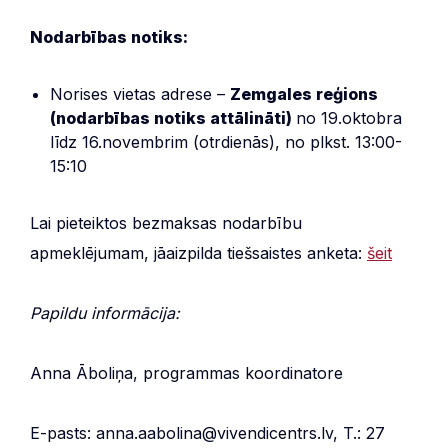
Nodarbības notiks:
Norises vietas adrese –
Zemgales reģions
(nodarbības notiks attālināti)
no 19.oktobra
līdz 16.novembrim (otrdienās), no plkst. 13:00-
15:10
Lai pieteiktos bezmaksas nodarbību
apmeklējumam, jāaizpilda tiešsaistes anketa:
šeit
Papildu informācija:
Anna Āboliņa, programmas koordinatore
E-pasts: anna.aabolina@vivendicentrs.lv, T.: 27