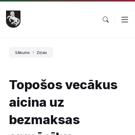
Pāriet
Skip
Skip
uz
to
to
saturu
main
footer
navigation
Sākums
Ziņas
Topošos vecākus
aicina uz
bezmaksas