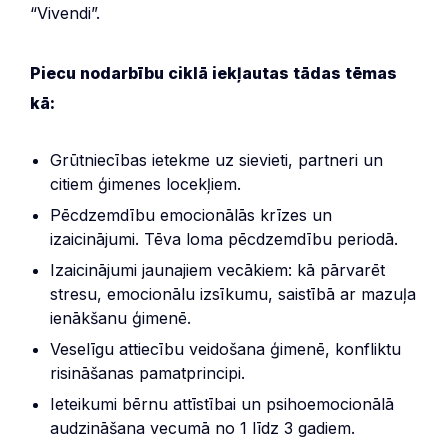
“Vivendi”.
Piecu nodarbību ciklā iekļautas tādas tēmas
kā:
Grūtniecības ietekme uz sievieti, partneri un
citiem ģimenes locekļiem.
Pēcdzemdību emocionālās krīzes un
izaicinājumi. Tēva loma pēcdzemdību periodā.
Izaicinājumi jaunajiem vecākiem: kā pārvarēt
stresu, emocionālu izsīkumu, saistībā ar mazuļa
ienākšanu ģimenē.
Veselīgu attiecību veidošana ģimenē, konfliktu
risināšanas pamatprincipi.
Ieteikumi bērnu attīstībai un psihoemocionālā
audzināšana vecumā no 1 līdz 3 gadiem.