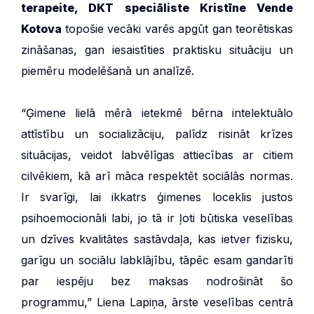
terapeite, DKT speciāliste Kristīne Vende
Kotova
topošie vecāki varēs apgūt gan teorētiskas
zināšanas, gan iesaistīties praktisku situāciju un
piemēru modelēšanā un analīzē.
“Ģimene lielā mērā ietekmē bērna intelektuālo
attīstību un socializāciju, palīdz risināt krīzes
situācijas, veidot labvēlīgas attiecības ar citiem
cilvēkiem, kā arī māca respektēt sociālās normas.
Ir svarīgi, lai ikkatrs ģimenes loceklis justos
psihoemocionāli labi, jo tā ir ļoti būtiska veselības
un dzīves kvalitātes sastāvdaļa, kas ietver fizisku,
garīgu un sociālu labklājību, tāpēc esam gandarīti
par iespēju bez maksas nodrošināt šo
programmu,” Liena Lapiņa, ārste veselības centrā