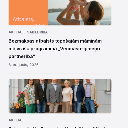
,
AKTUĀLI
SABIEDRĪBA
Bezmaksas atbalsts topošajām māmiņām
mājvizīšu programmā „Vecmāšu–ģimeņu
partnerība”
6. augusts, 2026.
AKTUĀLI