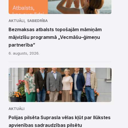
,
AKTUĀLI
SABIEDRĪBA
Bezmaksas atbalsts topošajām māmiņām
mājvizīšu programmā „Vecmāšu–ģimeņu
partnerība”
6. augusts, 2026.
AKTUĀLI
Polijas pilsēta Suprasla vēlas kļūt par Ilūkstes
apvienības sadraudzības pilsētu