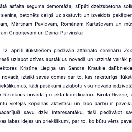
bojātā asfalta seguma demontāža, slīpēti dzelzsbetona soli
ieniņa, betonēts celiņš uz skatuvīti un izveidots pakāpien
nam, Mārtiņam Pavlovam, Romānam Kartašovam un mū
am Grigorjevam un Dainai Purvinskai.
 – 12. aprīlī ilūkstiešiem piedāvāja attālināto semināru
Zo
eresē uzlabot dzīves apstākļus novadā un uzzināt vairāk p
Lektores Kristīne Liepiņa un Sandra Kraukle dalībnieki
s novadā, izteikt savas domas par to, kas raksturīgs Ilūkst
riekšlikumus, kādi pasākumi uzlabotu visu novada iedzīvotā
nāta Rēzeknes novada projekta koordinatore Biruta Rivāne, 
antu vietējās kopienas aktivitāšu un labo darbu ir paveiku
adarījuši savu dzīvi interesantāku, tieši piedāvājot sa
as labas idejas un priekšlikumi, par to, ko būtu vērts pavei