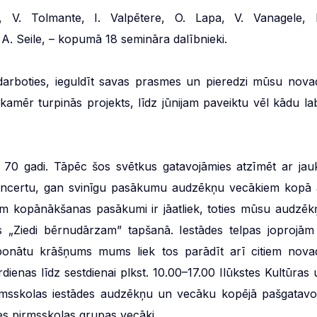
is, V. Tolmante, I. Valpētere, O. Lapa, V. Vanagele, 
A. Seile, – kopumā 18 semināra dalībnieki.
zdarboties, ieguldīt savas prasmes un pieredzi mūsu nova
, kamēr turpinās projekts, līdz jūnijam paveiktu vēl kādu la
– 70 gadi. Tāpēc šos svētkus gatavojāmies atzīmēt ar jau
ncertu, gan svinīgu pasākumu audzēkņu vecākiem kopā 
dām kopānākšanas pasākumi ir jāatliek, toties mūsu audzēk
es „Ziedi bērnudārzam” tapšanā. Iestādes telpas joprojām 
ksponātu krāšņums mums liek tos parādīt arī citiem nova
rdienas līdz sestdienai plkst. 10.00–17.00 Ilūkstes Kultūras 
irmsskolas iestādes audzēkņu un vecāku kopējā pašgatavo
tes pirmsskolas grupas vecāki.