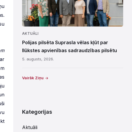
ņu
s.
su
AKTUĀLI
Polijas pilsēta Suprasla vēlas kļūt par
om
Ilūkstes apvienības sadraudzības pilsētu
ar
5. augusts, 2026.
em
es
Vairāk Ziņu
ju
un
ši
Kategorijas
vu
kt
Aktuāli