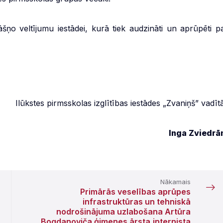
šņo veltījumu iestādei, kurā tiek audzināti un aprūpēti pa
Ilūkstes pirmsskolas izglītības iestādes „Zvaniņš” vadīt
Inga Zviedrā
Nākamais
Primārās veselības aprūpes
infrastruktūras un tehniskā
nodrošinājuma uzlabošana Artūra
Bogdanoviča ģimenes ārsta,internista