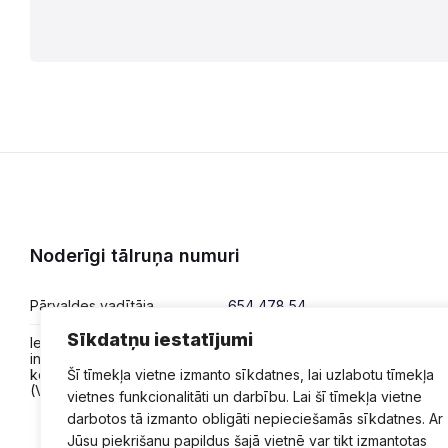
Noderīgi tālruņa numuri
Pārvaldes vadītāja
654 478 54
Sīkdatņu iestatījumi
Iesniegumi,
654 478 50
informācija,
konsultācijas
Šī tīmekļa vietne izmanto sīkdatnes, lai uzlabotu tīmekļa
(VPVKAC)
vietnes funkcionalitāti un darbību. Lai šī tīmekļa vietne
darbotos tā izmanto obligāti nepieciešamās sīkdatnes. Ar
Jūsu piekrišanu papildus šajā vietnē var tikt izmantotas