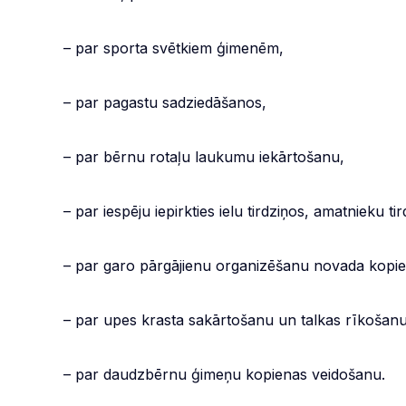
– par sporta svētkiem ģimenēm,
– par pagastu sadziedāšanos,
– par bērnu rotaļu laukumu iekārtošanu,
– par iespēju iepirkties ielu tirdziņos, amatnieku t
– par garo pārgājienu organizēšanu novada kopie
– par upes krasta sakārtošanu un talkas rīkošanu
– par daudzbērnu ģimeņu kopienas veidošanu.