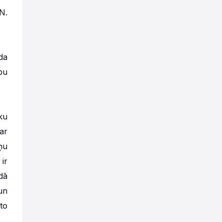
N.
da
bu
ku
ar
ņu
ir
dā
un
to