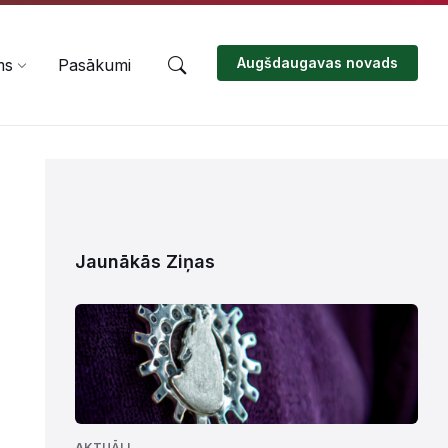
Augšdaugavas novads
ms
Pasākumi
Jaunākās Ziņas
AKTUĀLI