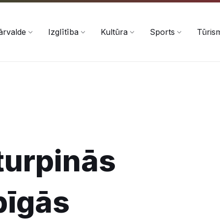
ārvalde
Izglītība
Kultūra
Sports
Tūris
turpinās
bīgās