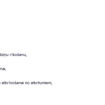
irdziņu rīkošanu,
nai,
 atbrīvošanai no atkritumiem,