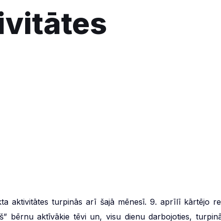
ivitātes
aktivitātes turpinās arī šajā mēnesī. 9. aprīlī kārtējo rei
š” bērnu aktīvākie tēvi un, visu dienu darbojoties, turpinā