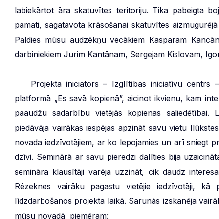
labiekārtot āra skatuvītes teritoriju. Tika pabeigta 
pamati, sagatavota krāsošanai skatuvītes aizmugurējā s
Paldies mūsu audzēkņu vecākiem Kasparam Kancā
darbiniekiem Jurim Kantānam, Sergejam Kislovam, Igor
***
Projekta iniciators – Izglītības iniciatīvu centrs
platformā „Es savā kopienā”, aicinot ikvienu, kam int
paaudžu sadarbību vietējās kopienas saliedētībai. 
piedāvāja vairākas iespējas apzināt savu vietu Ilūkste
novada iedzīvotājiem, ar ko lepojamies un arī sniegt p
dzīvi. Seminārā ar savu pieredzi dalīties bija uzaici
semināra klausītāji varēja uzzināt, cik daudz interes
Rēzeknes vairāku pagastu vietējie iedzīvotāji, kā p
līdzdarbošanos projekta laikā. Sarunās izskanēja vairāk
mūsu novadā, piemēram: