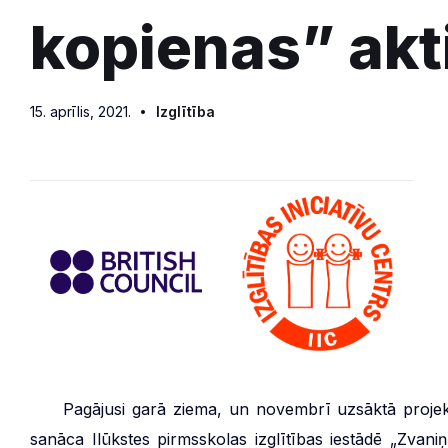
kopienas” akt
15. aprīlis, 2021.
Izglītība
***
Pagājusi garā ziema, un novembrī uzsāktā projekta 
sanāca Ilūkstes pirmsskolas izglītības iestādē „Zvaniņ