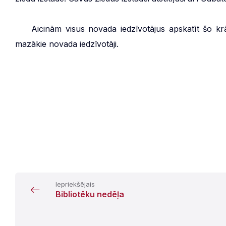
***
Aicinām visus novada iedzīvotājus apskatīt šo krā
mazākie novada iedzīvotāji.
Iepriekšējais
Bibliotēku nedēļa