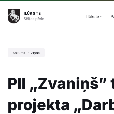
Pāriet
Skip
Skip
+371 654 478 50
pasts@ilukste.lv
uz
to
to
saturu
main
footer
ILŪKSTE
navigation
Ilūkste
P
Sēlijas pērle
Sākums
Ziņas
PII „Zvaniņš” 
projekta „Dar