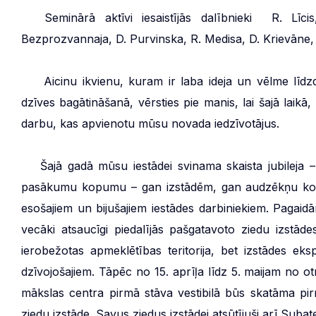
***
Seminārā aktīvi iesaistījās dalībnieki R. Līc
Bezprozvannaja, D. Purvinska, R. Medisa, D. Krievāne, 
***
Aicinu ikvienu, kuram ir laba ideja un vēlme līd
dzīves bagātināšanā, vērsties pie manis, lai šajā laikā
darbu, kas apvienotu mūsu novada iedzīvotājus.
***
Šajā gadā mūsu iestādei svinama skaista jubileja 
pasākumu kopumu – gan izstādēm, gan audzēkņu ko
esošajiem un bijušajiem iestādes darbiniekiem. Pagai
vecāki atsaucīgi piedalījās pašgatavoto ziedu izstād
ierobežotas apmeklētības teritorija, bet izstādes e
dzīvojošajiem. Tāpēc no 15. aprīļa līdz 5. maijam no ot
mākslas centra pirmā stāva vestibilā būs skatāma p
ziedu izstāde. Savus ziedus izstādei atsūtījuši arī Suba