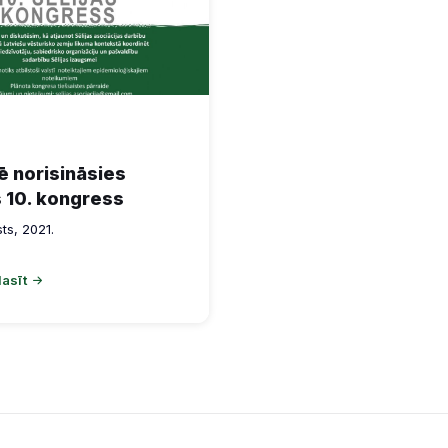
ē norisināsies
s 10. kongress
ts, 2021.
lasīt