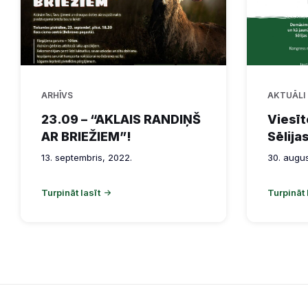
ARHĪVS
AKTUĀLI
23.09 – “AKLAIS RANDIŅŠ
Viesīt
AR BRIEŽIEM”!
Sēlija
13. septembris, 2022.
30. augus
Turpināt lasīt
Turpināt 