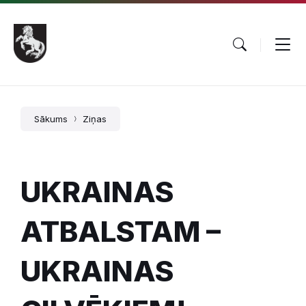
Pāriet
Skip
Skip
uz
to
to
saturu
main
footer
navigation
Sākums
Ziņas
UKRAINAS
ATBALSTAM –
UKRAINAS