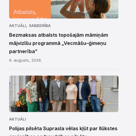
,
AKTUĀLI
SABIEDRĪBA
Bezmaksas atbalsts topošajām māmiņām
mājvizīšu programmā „Vecmāšu–ģimeņu
partnerība”
6. augusts, 2026.
AKTUĀLI
Polijas pilsēta Suprasla vēlas kļūt par Ilūkstes