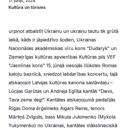
17. jūnijs, 2024.
Kultūra un tūrisms
urpinot atbalstīt Ukrainu un ukraiņu tautu tik grūtā
laikā, kāds ir jāpiedzīvo šodien, Ukrainas
Nacionālais akadēmiskais vīru koris “Dudaryk” un
Ziemeļrīgas kultūras apvienības Kultūras pils VEF
“Jasmīnas koris” 15. jūnijā viesojās Ilūkstes Romas
katoļu baznīcā, sniedzot labdarības koncertu, tajā
atskaņojot Latvijas kultūras kanona sastāvdaļu –
Lūcijas Garūtas un Andreja Eglīša kantāti “Dievs,
Tava zeme deg!”. Kantātes atskaņojumā piedalījās
Rīgas Doma ērģelnieks Aigars Reinis, tenors
Mārtiņš Zvīgulis, bass Mikula Jukimenko (Mykola
Yukymenko) no Ukrainas, kantātes mākslinieciskā