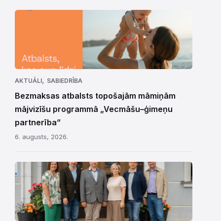
,
AKTUĀLI
SABIEDRĪBA
Bezmaksas atbalsts topošajām māmiņām
mājvizīšu programmā „Vecmāšu–ģimeņu
partnerība”
6. augusts, 2026.