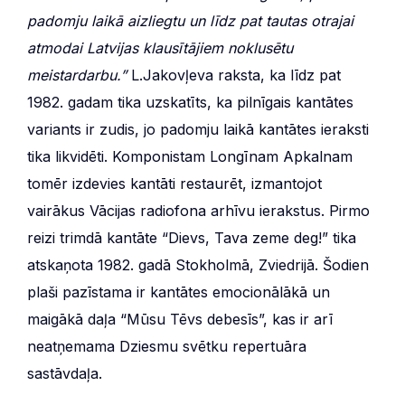
padomju laikā aizliegtu un līdz pat tautas otrajai
atmodai Latvijas klausītājiem noklusētu
meistardarbu.”
L.Jakovļeva raksta, ka līdz pat
1982. gadam tika uzskatīts, ka pilnīgais kantātes
variants ir zudis, jo padomju laikā kantātes ieraksti
tika likvidēti. Komponistam Longīnam Apkalnam
tomēr izdevies kantāti restaurēt, izmantojot
vairākus Vācijas radiofona arhīvu ierakstus. Pirmo
reizi trimdā kantāte “Dievs, Tava zeme deg!” tika
atskaņota 1982. gadā Stokholmā, Zviedrijā. Šodien
plaši pazīstama ir kantātes emocionālākā un
maigākā daļa “Mūsu Tēvs debesīs”, kas ir arī
neatņemama Dziesmu svētku repertuāra
sastāvdaļa.