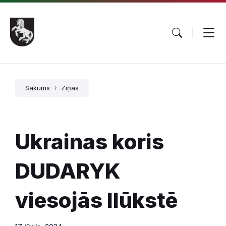
Pāriet
Skip
Skip
uz
to
to
saturu
main
footer
navigation
Sākums
Ziņas
Ukrainas koris
DUDARYK
viesojās Ilūkstē