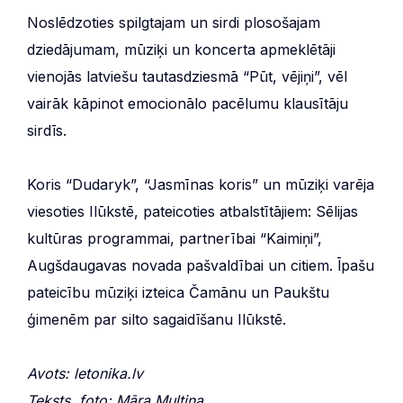
Noslēdzoties spilgtajam un sirdi plosošajam
dziedājumam, mūziķi un koncerta apmeklētāji
vienojās latviešu tautasdziesmā “Pūt, vējiņi”, vēl
vairāk kāpinot emocionālo pacēlumu klausītāju
sirdīs.
Koris “Dudaryk”, “Jasmīnas koris” un mūziķi varēja
viesoties Ilūkstē, pateicoties atbalstītājiem: Sēlijas
kultūras programmai, partnerībai “Kaimiņi”,
Augšdaugavas novada pašvaldībai un citiem. Īpašu
pateicību mūziķi izteica Čamānu un Paukštu
ģimenēm par silto sagaidīšanu Ilūkstē.
Avots: letonika.lv
Teksts, foto: Māra Multiņa