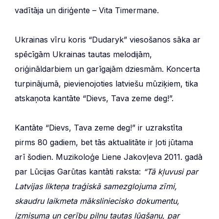
vadītāja un diriģente – Vita Timermane.
Ukrainas vīru koris “Dudaryk” viesošanos sāka ar
spēcīgām Ukrainas tautas melodijām,
oriģināldarbiem un garīgajām dziesmām. Koncerta
turpinājumā, pievienojoties latviešu mūziķiem, tika
atskaņota kantāte “Dievs, Tava zeme deg!”.
Kantāte “Dievs, Tava zeme deg!” ir uzrakstīta
pirms 80 gadiem, bet tās aktualitāte ir ļoti jūtama
arī šodien. Muzikoloģe Liene Jakovļeva 2011. gadā
par Lūcijas Garūtas kantāti raksta:
“Tā kļuvusi par
Latvijas likteņa traģiskā samezglojuma zīmi,
skaudru laikmeta māksliniecisko dokumentu,
izmisuma un cerību pilnu tautas lūgšanu, par