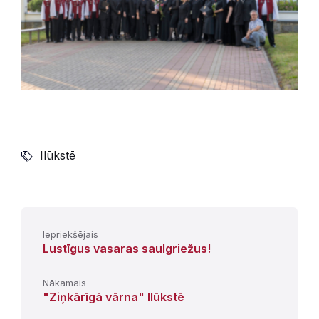
Ilūkstē
Iepriekšējais
Lustīgus vasaras saulgriežus!
Nākamais
"Ziņkārīgā vārna" Ilūkstē