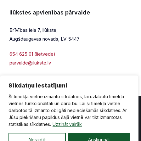
Ilūkstes apvienības pārvalde
Brīvības iela 7, Ilūkste,
Augšdaugavas novads, LV-5447
654 625 01 (lietvede)
parvalde@ilukste.lv
Sīkdatņu iestatījumi
Šī tīmekļa vietne izmanto sīkdatnes, lai uzlabotu tīmekļa
vietnes funkcionalitāti un darbību. Lai šī tīmekļa vietne
darbotos tā izmanto obligāti nepieciešamās sīkdatnes. Ar
Jūsu piekrišanu papildus šajā vietnē var tikt izmantotas
Privātuma politika
Piekļūstamība
Lapas karte
statistikas sīkdatnes.
Uzzināt vairāk
Vecā mājaslapas versija
Noraidīt
Apstiprināt