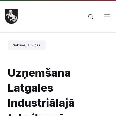
Pāriet
Skip
Skip
uz
to
to
saturu
main
footer
navigation
Sākums
Ziņas
Uzņemšana
Latgales
Industriālajā