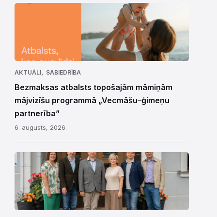
,
AKTUĀLI
SABIEDRĪBA
Bezmaksas atbalsts topošajām māmiņām
mājvizīšu programmā „Vecmāšu–ģimeņu
partnerība”
6. augusts, 2026.