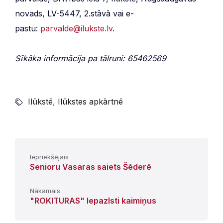
novads, LV-5447, 2.stāvā vai e-
pastu:
parvalde@ilukste
.lv
.
Sīkāka informācija pa tālruni: 65462569
Ilūkstē
,
Ilūkstes apkārtnē
Iepriekšējais
Senioru Vasaras saiets Šēderē
Nākamais
"ROKITURAS" Iepazīsti kaimiņus