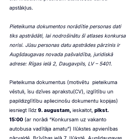
apstākļus.
Pieteikuma dokumentos norādītie personas dati
tiks apstrādāti, lai nodrošinātu šī atlases konkursa
norisi. Jūsu personas datu apstrādes pārzinis ir
Augšdaugavas novada pašvaldība, juridiskā
adrese: Rīgas ielā 2, Daugavpils, LV – 5401.
Pieteikuma dokumentus (motivētu pieteikuma
vēstuli, īsu dzīves aprakstu(CV), izglītību un
papildizglītību apliecinošu dokumentu kopijas)
iesniegt līdz
9. augustam,
ieskaitot,
plkst.
15:00
(ar norādi “Konkursam uz vakanto
autobusa vadītāja amatu”) Ilūkstes apvienības
pārvaldē, Brīvības ielā 7, Ilūkstē, Augšdaugavas