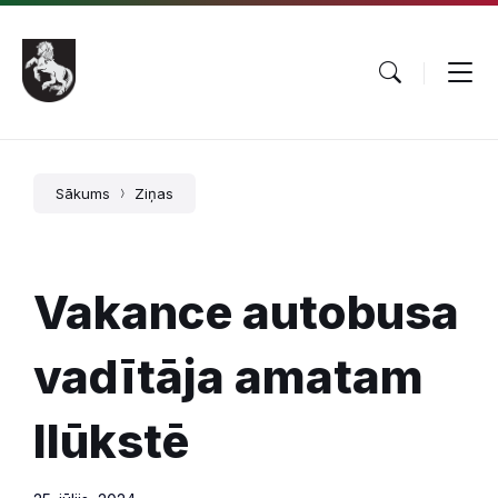
Pāriet
Skip
Skip
uz
to
to
saturu
main
footer
navigation
Sākums
Ziņas
Vakance autobusa
vadītāja amatam
Ilūkstē