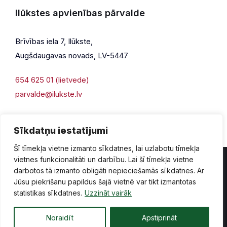
Ilūkstes apvienības pārvalde
Brīvības iela 7, Ilūkste,
Augšdaugavas novads, LV-5447
654 625 01 (lietvede)
parvalde@ilukste.lv
Sīkdatņu iestatījumi
Šī tīmekļa vietne izmanto sīkdatnes, lai uzlabotu tīmekļa
vietnes funkcionalitāti un darbību. Lai šī tīmekļa vietne
darbotos tā izmanto obligāti nepieciešamās sīkdatnes. Ar
Jūsu piekrišanu papildus šajā vietnē var tikt izmantotas
Privātuma politika
Piekļūstamība
Lapas karte
statistikas sīkdatnes.
Uzzināt vairāk
Vecā mājaslapas versija
Noraidīt
Apstiprināt
© 2026 Ilūkste, publicētā satura visas tiesības aizsargātas.