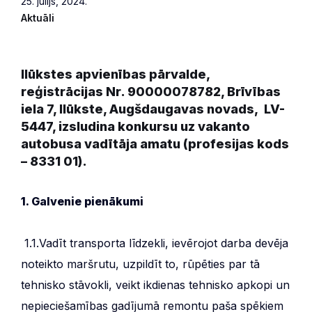
25. jūlijs, 2024.
Aktuāli
Ilūkstes apvienības pārvalde,
reģistrācijas Nr. 90000078782, Brīvības
iela 7, Ilūkste, Augšdaugavas novads, LV-
5447, izsludina konkursu uz vakanto
autobusa vadītāja amatu (profesijas kods
– 8331 01).
1. Galvenie pienākumi
1.1.Vadīt transporta līdzekli, ievērojot darba devēja
noteikto maršrutu, uzpildīt to, rūpēties par tā
tehnisko stāvokli, veikt ikdienas tehnisko apkopi un
nepieciešamības gadījumā remontu paša spēkiem