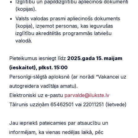
Izglītību un papildizglītību apliecinoši dokumenti
(kopijas).
Valsts valodas prasmi apliecinošs dokuments
(kopija), izņemot personas, kas ieguvušas
izglītību akreditētās programmās latviešu
valodā.
Pieteikumus iesniegt līdz
2025.gada 15. maijam
(ieskaitot), plkst. 15:00
Personīgi-slēgtā aploksnē (ar norādi “Vakancei uz
autogreidera vadītāja amatu).
Elektroniski uz e-pastu
parvalde@ilukste
.lv
Tālrunis uzziņām 65462501 vai 22011251 (lietvede)
Jau iepriekš pateicamies par atsaucību un
informējam, ka vienas nedēļas laikā, pēc