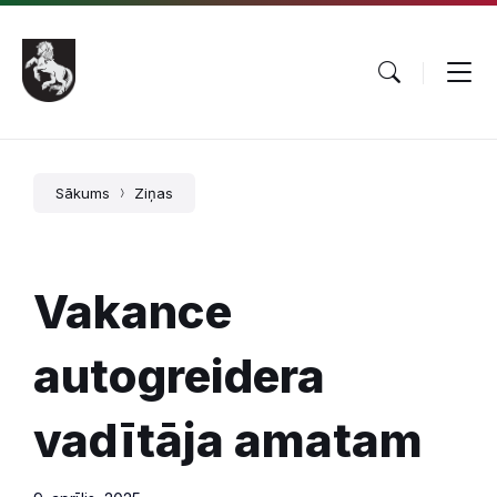
Pāriet
Skip
Skip
uz
to
to
saturu
main
footer
navigation
Sākums
Ziņas
Vakance
autogreidera
vadītāja amatam