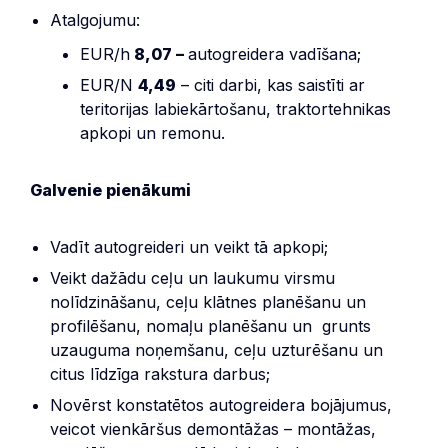
Atalgojumu:
EUR/h
8,07 –
autogreidera vadīšana;
EUR/N
4,49
– citi darbi, kas saistīti ar
teritorijas labiekārtošanu, traktortehnikas
apkopi un remonu.
Galvenie pienākumi
Vadīt autogreideri un veikt tā apkopi;
Veikt dažādu ceļu un laukumu virsmu
nolīdzināšanu, ceļu klātnes planēšanu un
profilēšanu, nomaļu planēšanu un grunts
uzauguma noņemšanu, ceļu uzturēšanu un
citus līdzīga rakstura darbus;
Novērst konstatētos autogreidera bojājumus,
veicot vienkāršus demontāžas – montāžas,