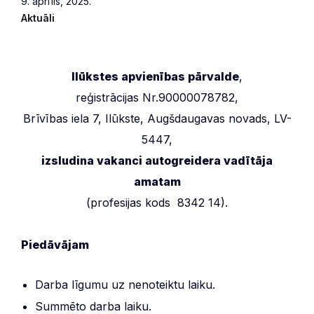
9. aprīlis, 2025.
Aktuāli
Ilūkstes apvienības pārvalde
,
reģistrācijas Nr.90000078782,
Brīvības iela 7, Ilūkste, Augšdaugavas novads, LV-
5447,
izsludina vakanci autogreidera vadītāja
amatam
(profesijas kods 8342 14).
Piedāvājam
Darba līgumu uz nenoteiktu laiku.
Summēto darba laiku.